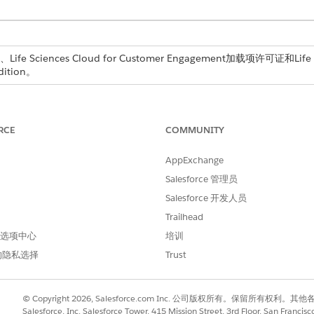
Life Sciences Cloud for Customer Engagement加载项许可证和Life
dition。
所需用户权限
RCE
COMMUNITY
生命科学商业管理员权限集
AppExchange
任务
相关
Salesforce 管理员
创建字段集，以唯一标识提供商关联记录。
提供
Salesforce 开发人员
创建字段集，以在隶属关系的表格视图中显示列
提供
Trailhead
列表。
 首选项中心
培训
创建以十六进制格式存储值的自定义或公式字
连接
的隐私选择
Trust
段，以在从属关系网络视图中显示连接器的颜
色。例如，#FF0000。
© Copyright 2026, Salesforce.com Inc. 公司版权所有。保留所
连接
创建存储数值的自定义或公式字段，以在
Salesforce, Inc. Salesforce Tower, 415 Mission Street, 3rd Floor, San Francis