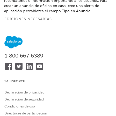
recordatorios o información importante a los usuarios. Para
crear un anuncio de oficina en casa, cree una alerta de
aplicación y establezca el campo Tipo en Anuncio.
EDICIONES NECESARIAS
Disponible en: Lightning Experience
Disponible en: Ediciones
Enterprise
y
Unlimited
con
licencia complementaria Life Sciences Cloud, Life Sciences
Cloud para Customer Engagement y el paquete gestionado
1-800-667-6389
Life Sciences Customer Engagement.
PERMISOS DE USUARIO NECESARIOS
Para configurar alertas de
Administrador comercial de
aplicaciones:
Ciencias de la vida
SALESFORCE
Desde el Iniciador de aplicación, busque y seleccione
Declaración de privacidad
Alertas de aplicación
.
Declaración de seguridad
Haga clic en
Nuevo
.
Condiciones de uso
Cree una alerta
de aplicación y seleccione
Anuncio
como
el tipo.
Directrices de participación