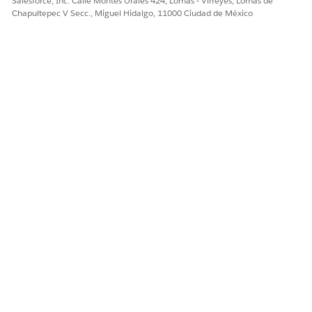
Salesforce, Inc. Calle Montes Urales 424, Lomas - Virreyes, Lomas de
Files. Pegue la URL de descarga del archivo de imagen en
Chapultepec V Secc., Miguel Hidalgo, 11000 Ciudad de México
el campo URL de imagen de la alerta de aplicación.
¿RESOLVIÓ ESTE ARTÍCULO SU PROBLEMA?
¡Háganos saber cómo podemos mejorar!
Sí
No