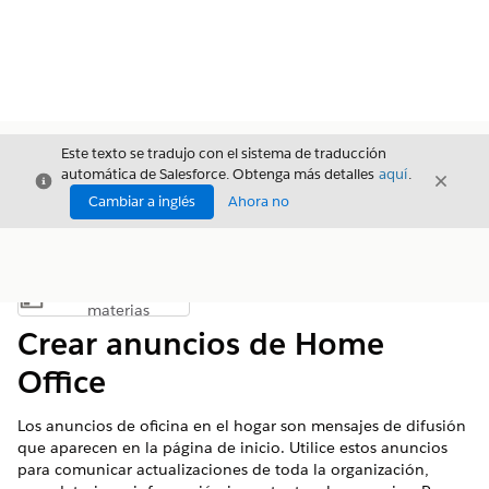
Este texto se tradujo con el sistema de traducción
automática de Salesforce. Obtenga más detalles
aquí
.
Cerrar
Cerrar
Cerrar
Cambiar a inglés
Ahora no
Índice de
Mostrar índice de materias
materias
Crear anuncios de Home
Office
Los anuncios de oficina en el hogar son mensajes de difusión
que aparecen en la página de inicio. Utilice estos anuncios
para comunicar actualizaciones de toda la organización,