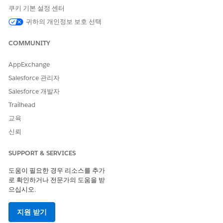
쿠키 기본 설정 센터
자세한 내용은 모바일의 앱 경고에 대한
추가 메시지 필드
를 참
귀하의 개인정보 보호 선택
조하십시오.
이미지 URL 필드에 자택 사무실 알림에 표시할 이미지의 URL을
COMMUNITY
입력합니다. 자세한 내용은
자택 사무실 알림에서 이미지 사용
을
참조하십시오.
AppExchange
변경 사항을 저장합니다.
Salesforce 관리자
자택 사무실 알림에 이미지 사용
Salesforce 개발자
홈 오피스 알림에 이미지를 표시하려면 Salesforce Files에서 기
Trailhead
존 이미지를 선택하거나 선택한 이미지를 Salesforce Files에 업
로드합니다. 이미지 파일의 다운로드 URL을 앱 경고의 이미지
교육
URL 필드에 붙여 넣습니다.
신뢰
SUPPORT & SERVICES
도움이 필요한 경우 리소스를 추가
이 기사를 통해 문제를 해결했습니까?
로 확인하거나 전문가의 도움을 받
개선을 위한 의견을 보내주세요.
으십시오.
예
아니요
지원 받기