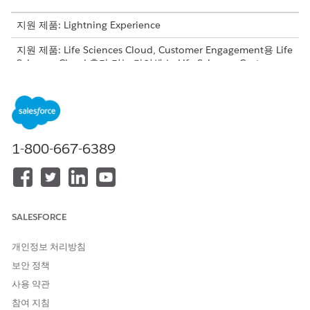
지원 제품: Lightning Experience
지원 제품: Life Sciences Cloud, Customer Engagement용 Life
Sciences Cloud 추가 기능 라이센스, Life Sciences Customer
Engagement 관리형 패키지가 포함된
Enterprise
및
Unlimited
Edition.
필요한 사용자 권한
1-800-667-6389
앱 경고 구성:
생명 과학 상업 관리자
앱 시작 관리자에서
앱 경고
를 찾아서 선택합니다.
새로 만들기
를 클릭합니다.
앱 경고를 만들
고
알림
을 유형으로 선택합니다.
SALESFORCE
추가 메시지 필드에서 모바일의 알림에 대한 JSON 콘텐츠를 정
의합니다.
개인정보 처리방침
JSON의 메시지 특성에 다음과 같은 지원되는 HTML 태그를 포
함하여 홈페이지에 홈 오피스 알림이 표시되는 방식을 사용자
보안 정책
정의할 수 있습니다.
사용 약관
<b>, <i>, <u>, <s>, <p>, <br>, <h1>, <h2>, <h3>,
참여 지침
<h4>, <h5>, <h6>