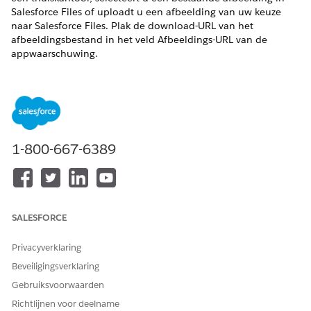
Salesforce Files of uploadt u een afbeelding van uw keuze
naar Salesforce Files. Plak de download-URL van het
afbeeldingsbestand in het veld Afbeeldings-URL van de
appwaarschuwing.
VEREISTE EDITIONS
Beschikbaar in: Lightning Experience
Beschikbaar in:
Enterprise
en
Unlimited
Edition met Life
Sciences Cloud, Life Sciences Cloud voor Customer
1-800-667-6389
Engagement Add-on-licentie en het beheerde pakket Life
Sciences Customer Engagement.
VEREISTE GEBRUIKERSMACHTIGINGEN
SALESFORCE
Appwaarschuwingen
Commercieel beheerder
configureren:
voor Life Sciences
Privacyverklaring
Beveiligingsverklaring
Zoek en selecteer vanuit de Appstarter
Bestanden
.
Handel als volgt:
Gebruiksvoorwaarden
Selecteer een bestaand afbeeldingsbestand.
Richtlijnen voor deelname