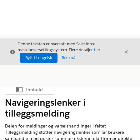
Denne teksten er oversatt med Salesforce
maskinoversettingssystem. Flere detaljer
her
.
Avslutt
Avslut
Avslutt
Bytt til engelsk
Ikke nå
Innhold
Vis innholdsfortegnelse
Navigeringslenker i
tilleggsmelding
Delen for meldinger og varselshandlinger i feltet
Tilleggsmelding støtter navigeringslenker som lar brukere
samhandle med poster, faner og eksterne plattformer direkte