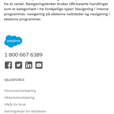
fra et varsel. Navigeringslenker bruker URL-baserte handlinger
som er kategorisert i tre forskjellige typer: Navigering i interne
programmer, navigering på eksterne nettsteder og navigering i
eksterne programmer.
NØDVENDIGE UTGAVER
Tilgjengelig i Lightning Experience
Tilgjengelig i
Enterprise
og
Unlimited
Edition med Life
Sciences Cloud-lisens, Life Sciences Cloud for Customer
1-800-667-6389
Engagement-tillegg og den administrerte pakken Life
Sciences Customer Engagement.
SALESFORCE
Personvernerklæring
Fra og med Spring ’26-utgivelsen støtter feltet
VIKTIG
Sikkerhetserklæring
Tilleggsmelding et nytt URL-adresseformat med dype lenker
for interne navigeringslenker som følger URL-mønsteret for
Vilkår for bruk
Lightning. Deep-link-formatet som brukes i Winter ’26-
Retningslinjer for deltakelse