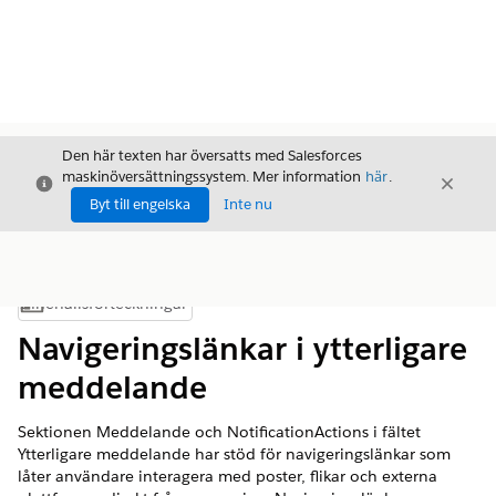
Den här texten har översatts med Salesforces
maskinöversättningssystem. Mer information
här
.
Stäng
Stäng
Stäng
Byt till engelska
Inte nu
Innehållsförteckningar
Visa innehållsförteckning
Navigeringslänkar i ytterligare
meddelande
Sektionen Meddelande och NotificationActions i fältet
Ytterligare meddelande har stöd för navigeringslänkar som
låter användare interagera med poster, flikar och externa