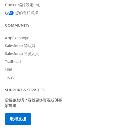
記錄、新記錄建立頁面或特定索引標籤。內部瀏覽使用 Life
Cookie 偏好設定中心
Sciences Cloud 行動深度連結,其遵循 Lightning 瀏覽 URL 模式。
您的隱私選擇
一般結構:
COMMUNITY
{scheme}://deeplink/lightning/{type}/{target}/...
AppExchange
環境特定的機制
Salesforce 管理員
配置
環境
Salesforce 開發人員
Trailhead
lsc
生產環境
訓練
請注意：如果您使用的環境不是生產環境,請使用 lscdev 架構。
Trust
Lightning 瀏覽類型:{type} 區段可識別目的地。如需常用的瀏
覽類型,請參閱此表格。
SUPPORT & SERVICES
類型
目的地
模式
範例
需要協助嗎？尋找更多資源或與專
家連線。
o
物件頁面
/lightning/o
/lightning/o
/{ObjectApi
/Visit/new
Name}/{acti
取得支援
on}