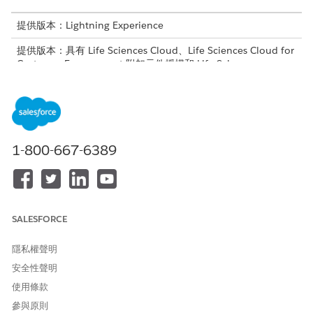
提供版本：Lightning Experience
提供版本：具有 Life Sciences Cloud、Life Sciences Cloud for
Customer Engagement 附加元件授權和 Life Sciences
Customer Engagement 受管理封裝的
Enterprise
和
Unlimited
Edition。
1-800-667-6389
從 Spring ’26 版開始,「其他訊息」欄位支援遵循
重要
Lightning 瀏覽 URL 模式的內部瀏覽連結新的深度連結 URL 格
式。不再支援在 Winter ’26 中使用的深度連結格式。更新任何
SALESFORCE
現有的「其他訊息 JSON」組態以使用新格式。
隱私權聲明
內部應用程式瀏覽:Life Sciences Cloud 記錄、頁面和索引
安全性聲明
標籤
使用條款
使用深度連結將使用者導向至「生命科學商業」應用程式內的現有
參與原則