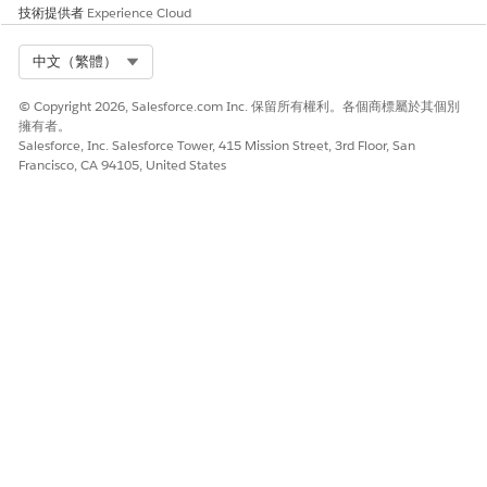
r
記錄頁面
/lightning/r
/lightning/r
技術提供者
Experience Cloud
/{ObjectApi
/Visit/{recor
Name}/{Rec
dId}/view
Select Org
中文（繁體）
ordId}/{acti
on}
© Copyright 2026, Salesforce.com Inc. 保留所有權利。各個商標屬於其個別
擁有者。
n
Lightning 元
/lightning/
/lightning/
Salesforce, Inc. Salesforce Tower, 415 Mission Street, 3rd Floor, San
n/{compon
n/lsc4ce__I
件 (索引標
Francisco, CA 94105, United States
ent_name}
ntelligentCo
籤)
ntent
page
Lightning 頁
/lightning/
/lightning/
page/{page
page/home
面
_name}
根據目標頁面支援其他 Lightning 瀏覽目的地。如需 Lightning
瀏覽 URL 模式的完整清單,請參閱 Life Sciences 的
深度連結格
式
。
範例：
開啟現有的「帳戶」記錄
lsc://deeplink/lightning/r/Account/<AccountRecord