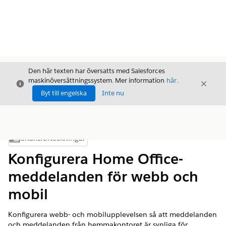
Den här texten har översatts med Salesforces
maskinöversättningssystem. Mer information
här
.
Stäng
Stäng
Stäng
Byt till engelska
Inte nu
Innehållsförteckningar
Visa innehållsförteckning
Konfigurera Home Office-
meddelanden för webb och
mobil
Konfigurera webb- och mobilupplevelsen så att meddelanden
och meddelanden från hemmakontoret är synliga för