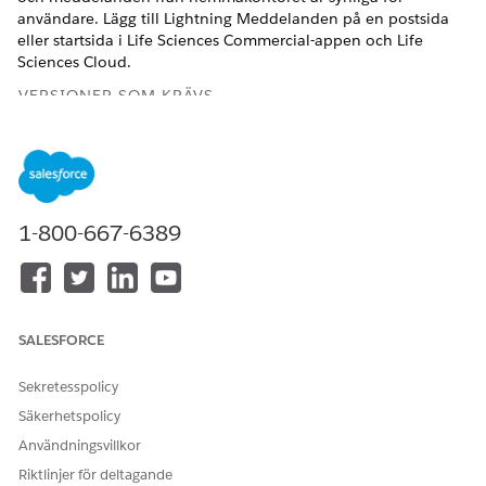
användare. Lägg till Lightning Meddelanden på en postsida
eller startsida i Life Sciences Commercial-appen och Life
Sciences Cloud.
VERSIONER SOM KRÄVS
Tillgängliga i: Lightning Experience
Tillgängliga i:
Enterprise
och
Unlimited
Editions med
tilläggslicensen Life Sciences Cloud för kundengagemang
och det hanterade paketet Life Sciences Kundengagemang.
1-800-667-6389
ANVÄNDARBEHÖRIGHETER SOM KRÄVS
Konfigurera appvarningar:
Kommersiell admin för
biovetenskap
SALESFORCE
OCH
Sekretesspolicy
Anpassa applikation
Säkerhetspolicy
Användningsvillkor
Sök fram och öppna
Life Sciences Commercial
i
Appstartaren.
Riktlinjer för deltagande