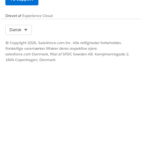
Drevet af
Experience Cloud
LØSTE DENNE ARTIKEL DIT PROBLEM?
Giv os besked, så vi kan forbedre os!
Select Org
Dansk
Ja
Nej
© Copyright 2026, Salesforce.com Inc. Alle rettigheder forbeholdes.
Forskellige varemærker tilhører deres respektive ejere.
salesforce.com Danmark, filial af SFDC Sweden AB. Kampmannsgade 2,
1604 Copenhagen, Denmark