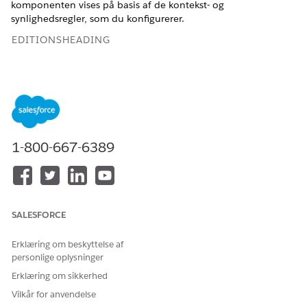
komponenten vises på basis af de kontekst- og
synlighedsregler, som du konfigurerer.
EDITIONSHEADING
Tilgængelig i: Lightning Experience
Tilgængelig i:
Enterprise
og
Unlimited
Edition med Life
Sciences Cloud, Life Sciences Cloud for Customer
Engagement-tilføjelsesprogramlicens og den
administrerede pakke Life Sciences Customer Engagement.
1-800-667-6389
BRUGERTILLADELSER PÅKRÆVET
Hvis du vil konfigurere
Commercial Life Sciences-
appadvarsler:
administrator
SALESFORCE
OG
Erklæring om beskyttelse af
Tilpas applikation
personlige oplysninger
Erklæring om sikkerhed
Vilkår for anvendelse