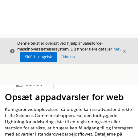
Denne tekst er oversat ved hjælp af Salesforce-
maskinoversættelsessystem. Du finder flere detaljer
her
.
Luk
Luk
Luk
Skift til engelsk
Ikke nu
Indhold
Vis indholdsfortegnelse
Opsæt appadvarsler for web
Konfigurer weboplevelsen, så brugere kan se advarsler direkte
i Life Sciences Commercial-appen. Føj den indbyggede
Lightning for adviseringsliste til en registreringsside eller
startside for at sikre, at brugere kan få adgang til og interagere
med advarsler i standardwebarbejdsflowet. Detaljerne på