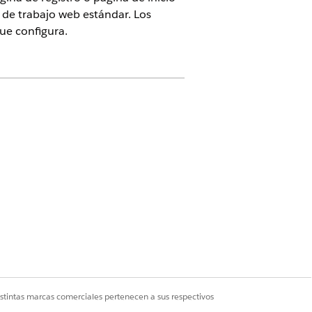
o de trabajo web estándar. Los
ue configura.
Life Sciences Cloud para Customer
e Ciencias de la vida
licación móvil. Para acceder a alertas
abrir el panel de mensajes.
istintas marcas comerciales pertenecen a sus respectivos