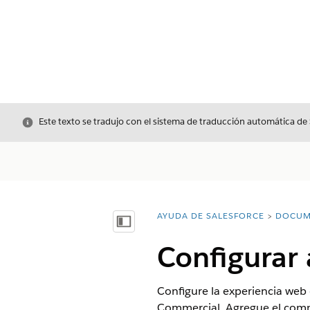
Cerrar
Este texto se tradujo con el sistema de traducción automática de
AYUDA DE SALESFORCE
DOCUM
Usted está aquí:
Mostrar índice de materias
Configurar 
Configure la experiencia web 
Commercial. Agregue el compon