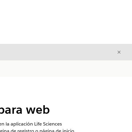
Cerrar
Cerrar
 para web
 la aplicación Life Sciences
ina de registro o página de inicio