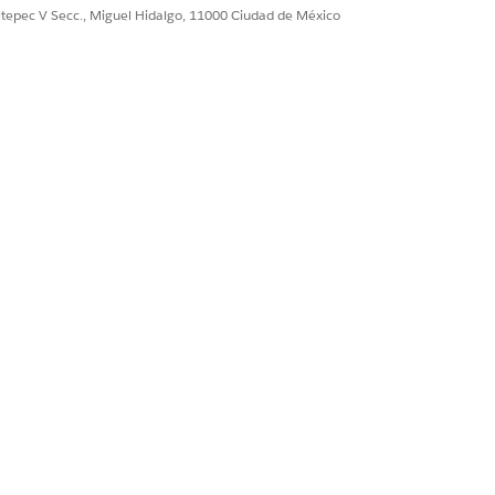
ultepec V Secc., Miguel Hidalgo, 11000 Ciudad de México
istro y luego haga clic en
Modificar
minado de la aplicación, o bien a una
Sí
No