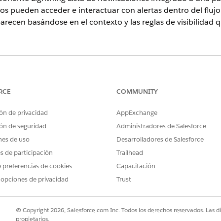
ios pueden acceder e interactuar con alertas dentro del fluj
recen basándose en el contexto y las reglas de visibilidad q
ence
rise
y
Unlimited
con licencia complementaria Life Sciences Cloud, 
onado Life Sciences Customer Engagement.
RCE
COMMUNITY
ón de privacidad
AppExchange
PERMISOS DE USUARIO NECESARIOS
ón de seguridad
Administradores de Salesforce
aciones:
Administrador comercial d
nes de uso
Desarrolladores de Salesforce
Y
es de participación
Trailhead
 preferencias de cookies
Capacitación
Personalizar aplicación
 opciones de privacidad
Trust
ta de notificaciones solo está disponible en Internet y no en la ap
s, utilice el icono de campana en la esquina superior derecha para 
© Copyright 2026, Salesforce.com Inc. Todos los derechos reservados. Las d
propietarios.