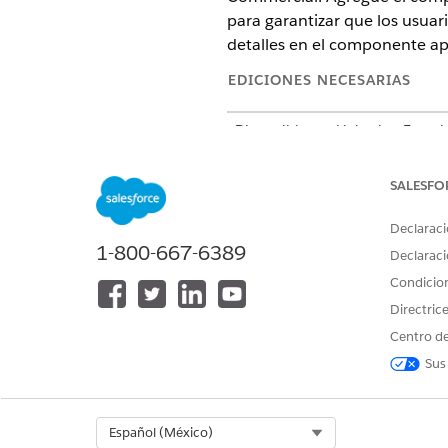
para garantizar que los usuar
detalles en el componente apa
EDICIONES NECESARIAS
Disponible en: Lightning Experi
Disponible en: Ediciones
Enterp
Engagement y el paquete gesti
SALESFO
Declaraci
1-800-667-6389
Declaraci
Para configurar alertas de aplic
Condicio
Directric
Centro de
Sus
El componente Lis
NOTA
en dispositivos móvile
Select Org
Español (México)