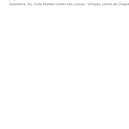
Salesforce, Inc. Calle Montes Urales 424, Lomas - Virreyes, Lomas de Chap
ción, busque y seleccione
Comercial de ciencias
de la vida.
cial Ciencias de la vida en la página de inicio o una página de reg
busque y seleccione
Lista de notificaciones
.
nzo.
os que desea mostrar en el componente.
componente, si es necesario.
omo el valor predeterminado de la organización o el valor predeter
icación y perfil.
PROBLEMA?
ejorar!