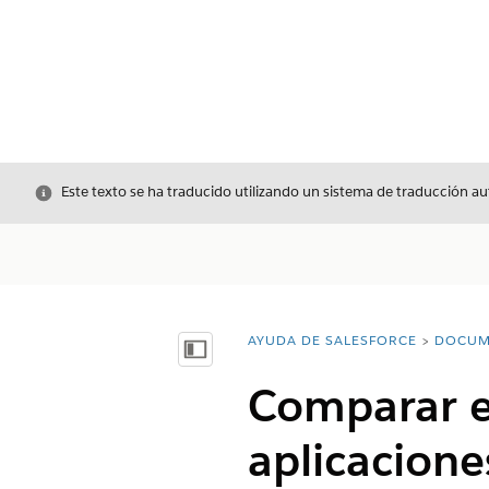
Cerrar
Este texto se ha traducido utilizando un sistema de traducción a
AYUDA DE SALESFORCE
DOCUM
Usted está aquí:
Mostrar índice de materias
Comparar e
aplicacione