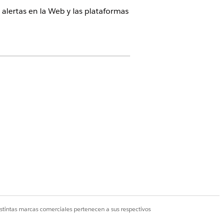
 alertas en la Web y las plataformas
Cloud para Customer Engagement Add-on
L
lertas aparecen en múltiples
xtos, incluyendo la página de
o, la experiencia de notificaciones
les, las páginas de registro y las
s.
suarios abren alertas desde el
o de campana en el encabezado
istintas marcas comerciales pertenecen a sus respectivos