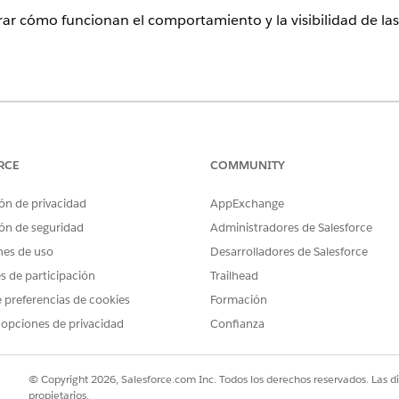
rar cómo funcionan el comportamiento y la visibilidad de las
ence
rise
y
Unlimited
con licencia Life Sciences Cloud, Life Sciences 
ciences Customer Engagement.
RCE
COMMUNITY
ón de privacidad
AppExchange
WEB
MÓVI
ón de seguridad
Administradores de Salesforce
erta
Las alertas aparecen en la página de
Las a
nes de uso
Desarrolladores de Salesforce
inicio de la aplicación Life Sciences
conte
es de participación
Trailhead
Commercial o una página de registro
inici
 preferencias de cookies
Formación
específica, dependiendo de la
globa
 opciones de privacidad
configuración.
Confianza
ficha
Notificaciones: Ficha Alertas en el
Los u
componente Lightning Lista de
icon
© Copyright 2026, Salesforce.com Inc. Todos los derechos reservados. Las d
notificaciones
propietarios.