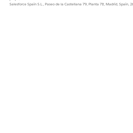
de la
Recomendaciones: Ficha
Salesforce Spain S.L., Paseo de la Castellana 79, Planta 7ª, Madrid, Spain, 
Recomendaciones en el componente
organ
Lightning Lista de notificaciones
Aler
Acciones guiadas: Ficha Alertas en el
guia
componente Lightning Lista de
notificaciones
No
Anuncio: Anuncios Componente
R
Lightning en la página de inicio
R
Ac
A
Li
Los u
El número total de alertas mostradas
todas
en las fichas Alertas y
móvil
Recomendaciones depende del
compo
número de registros configurados en el
componente Lightning Lista de
notificaciones.
Cuando se alcanza el límite de
visualización, las alertas anteriores se