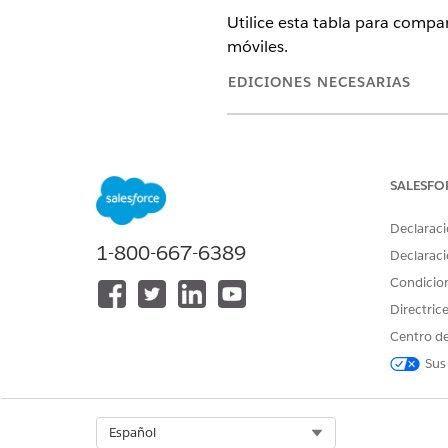
Utilice esta tabla para compa
móviles.
EDICIONES NECESARIAS
Disponible en: Lightning Experi
Disponible en: Ediciones
Enterp
y el paquete gestionado Life S
SALESFO
Declaraci
FUNCIÓN
1-800-667-6389
Declaraci
Ubicación de visualización de al
Condicio
Directric
Centro de
Sus
Select Org
Español