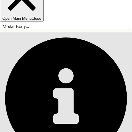
Open Main Menu
Close
Modal Body...
INNHOLD
Søk
Vis innholdsfortegnelse
Innhold