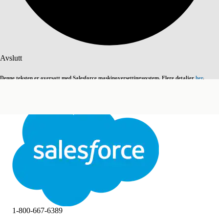
Søk
Avslutt
Denne teksten er oversatt med Salesforce maskinoversettingssystem. Flere detaljer
her
.
Bytt til engelsk
Ikke nå
Avslutt
Avslutt
1-800-667-6389