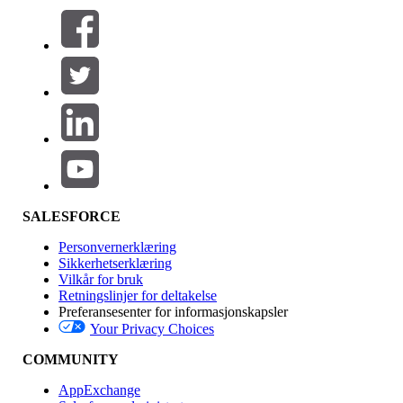
Filtrer etter (0)
VELG FILTRE
Legg til
Produktområde
Funksjonsinnvirkning
SALESFORCE
Personvernerklæring
Sikkerhetserklæring
Vilkår for bruk
Retningslinjer for deltakelse
Preferansesenter for informasjonskapsler
Your Privacy Choices
Utgave
COMMUNITY
AppExchange