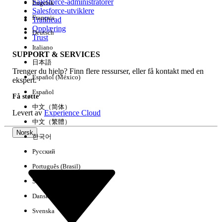
Salesforce-administratorer
Engelsk
Salesforce-utviklere
Français
Trailhead
Erfaring
Opplæring
Deutsch
Trust
Italiano
SUPPORT & SERVICES
日本語
Trenger du hjelp? Finn flere ressurser, eller få kontakt med en
Fjern alle
Utført
Español (México)
ekspert.
Español
Få støtte
中文（简体）
Levert av
Experience Cloud
中文（繁體）
Norsk
한국어
Русский
Português (Brasil)
Suomi
Dansk
Svenska