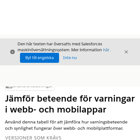
Den här texten har översatts med Salesforces
maskinöversättningssystem. Mer information
här
.
Stäng
Stäng
Stäng
Byt till engelska
Inte nu
Innehållsförteckningar
Visa innehållsförteckning
Jämför beteende för varningar
i webb- och mobilappar
Använd denna tabell för att jämföra hur varningsbeteende
och synlighet fungerar över webb- och mobilplattformar.
VERSIONER SOM KRÄVS