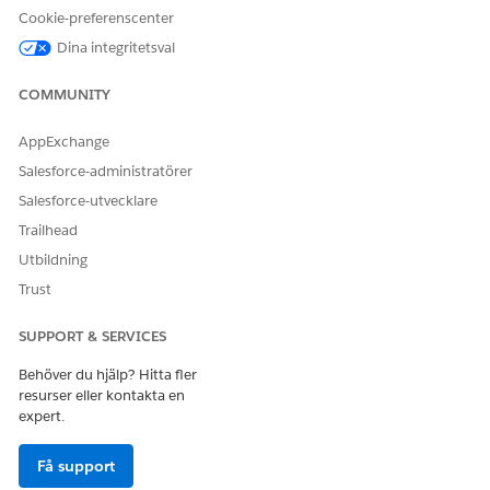
Meddelanderutan
Rekommendat
Cookie-preferenscenter
organiserar
ioner: Fliken
notiser i flikarna
Dina integritetsval
Rekommendat
Varningar,
ioner i
Rekommendation
Lightning
COMMUNITY
er och Guidade
Notislista
Guidade
åtgärder.
AppExchange
åtgärder:
Notiser: Fliken
Fliken
Salesforce-administratörer
Varningar
Varningar i
Salesforce-utvecklare
Rekommendat
Lightning
ioner: Fliken
Notislista
Trailhead
Rekommendat
Meddelande:
Utbildning
ioner
Lightning
Guidade
Meddelanden
Trust
åtgärder:
på startsidan
Fliken Guidad
SUPPORT & SERVICES
åtgärd
Meddelande:
Behöver du hjälp? Hitta fler
Lightning
resurser eller kontakta en
Meddelanden
expert.
på startsidan
Få support
Antal varningar
Användare kan
Det totala antalet