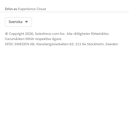
som visas
bläddra för att se
varningar som
alla tillgängliga
visas på flikarna
Drivs av
Experience Cloud
varningar på
Varningar och
mobil.
Rekommendation
Komponentkonfig
Select Org
Svenska
er beror på
urationer
antalet poster
begränsar inte
© Copyright 2026, Salesforce.com Inc. Alla rättigheter förbehålles.
som konfigurerats
varningar.
Varumärken tillhör respektive ägare.
i Lightning
SFDC SWEDEN AB, Klarabergsviadukten 63, 111 64 Stockholm, Sweden
Notislista.
När
visningsgränsen
uppnås tas äldre
varningar
automatiskt bort
när nya varningar
anländer, även
om de inte har
gått ut.
Åtgärder
Visa varningar
Visa varningar
användare kan
Markera
grupperade
utföra
varningar som
efter typ i
lästa
meddelander