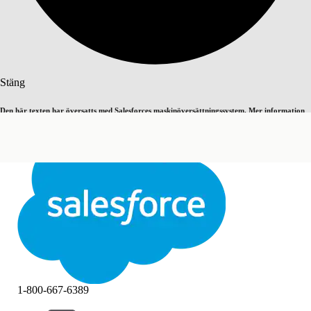
Sök
Stäng
Den här texten har översatts med Salesforces maskinöversättningssystem. Mer information
Byt till engelska
Inte nu
här
.
Stäng
Stäng
1-800-667-6389