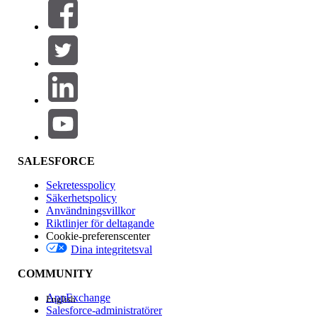
Filter (0)
VÄLJ FILTER
Lägg till
Produktområde
Funktionspåverkan
SALESFORCE
Sekretesspolicy
Säkerhetspolicy
Användningsvillkor
Riktlinjer för deltagande
Cookie-preferenscenter
Dina integritetsval
Version
COMMUNITY
AppExchange
English
Salesforce-administratörer