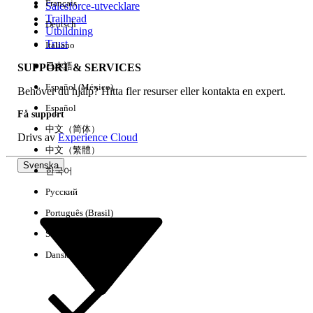
Français
Salesforce-utvecklare
Trailhead
Deutsch
Händelse
Utbildning
Trust
Italiano
日本語
SUPPORT & SERVICES
Español (México)
Behöver du hjälp? Hitta fler resurser eller kontakta en expert.
Rensa alla
Klart
Español
Få support
中文（简体）
Drivs av
Experience Cloud
中文（繁體）
Svenska
한국어
Русский
Português (Brasil)
Suomi
Dansk
Inga resultat