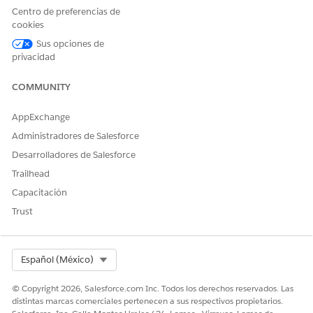
busque y seleccione
Configuración de Ciencias biológicas
Centro de preferencias de
cookies
para Customer Engagement
.
En la página Configuración, vaya a la sección Configurar
Sus opciones de
resumen de cuenta para Customer Engagement.
privacidad
Asegúrese de que el conmutador
Resumen de cuentas
está activado y que se completó toda la configuración
COMMUNITY
necesaria para Resumen de cuentas.
AppExchange
Administradores de Salesforce
Desarrolladores de Salesforce
Trailhead
Resumen de cuenta es el origen de datos para
NOTA
Capacitación
Briefings.
Trust
CONSULTE TAMBIÉN:
Select Org
Español (México)
Ayuda de Salesforce: Resumen de cuenta
© Copyright 2026, Salesforce.com Inc. Todos los derechos reservados. Las
distintas marcas comerciales pertenecen a sus respectivos propietarios.