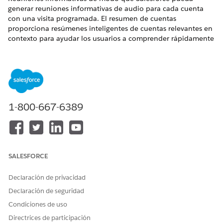
generar reuniones informativas de audio para cada cuenta
con una visita programada. El resumen de cuentas
proporciona resúmenes inteligentes de cuentas relevantes en
contexto para ayudar los usuarios a comprender rápidamente
detalles y perspectivas clave.
EDICIONES NECESARIAS
Disponible en: Lightning Experience
1-800-667-6389
Disponible en: Enterprise Edition y Unlimited Edition con
licencias complementarias de Life Sciences Cloud, Life
Sciences Cloud para Customer Engagement, Agentforce
para LifeSciences Cloud, Generador de solicitudes Einstein
GPT y Plataforma Einstein GPT, y el paquete gestionado
Participación de clientes de Life Sciences.
SALESFORCE
PERMISOS DE USUARIO NECESARIOS
Declaración de privacidad
Declaración de seguridad
Para configurar y configurar
Administrador comercial de
Briefings:
Ciencias de la vida
Condiciones de uso
Directrices de participación
Desde Configuración, en el cuadro Búsqueda rápida,