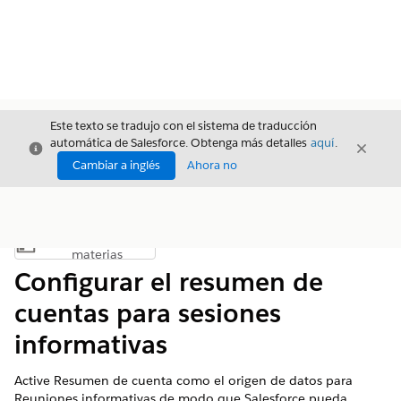
Este texto se tradujo con el sistema de traducción
automática de Salesforce. Obtenga más detalles
aquí
.
Cerrar
Cerrar
Cerrar
Cambiar a inglés
Ahora no
Índice de
Mostrar índice de materias
materias
Configurar el resumen de
cuentas para sesiones
informativas
Active Resumen de cuenta como el origen de datos para
Reuniones informativas de modo que Salesforce pueda