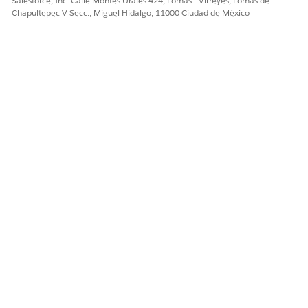
Salesforce, Inc. Calle Montes Urales 424, Lomas - Virreyes, Lomas de
¿RESOLVIÓ ESTE ARTÍCULO SU PROBLEMA?
Chapultepec V Secc., Miguel Hidalgo, 11000 Ciudad de México
¡Háganos saber cómo podemos mejorar!
Sí
No