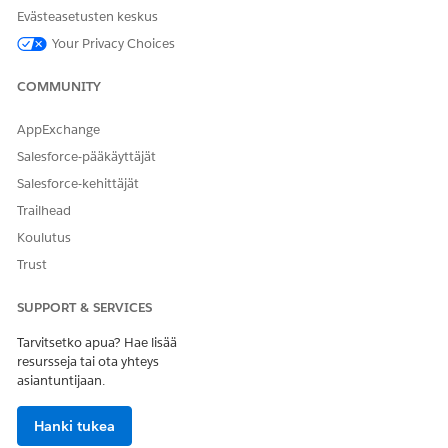
Ota käyttöön
Briefings
salliaksesi käyttäjien määrittää ja
Evästeasetusten keskus
käyttää henkilökohtaisia audioviestejä.
Your Privacy Choices
COMMUNITY
RATKAISIKO TÄMÄ ARTIKKELI ONGELMASI?
Anna palautetta, jotta voimme kehittyä!
AppExchange
Salesforce-pääkäyttäjät
Kyllä
Ei
Salesforce-kehittäjät
Trailhead
Koulutus
Trust
SUPPORT & SERVICES
Tarvitsetko apua? Hae lisää
resursseja tai ota yhteys
asiantuntijaan.
Hanki tukea