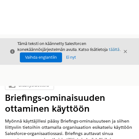
Tämä teksti on käännetty Salesforcen
konekäännösjärjestelmän avulla. Katso lisätietoja
täältä
.
Sulje
Sulje
Sulje
Vaihda englantiin
Ei nyt
Sisällysluettelo
Näytä sisällysluettelo
Briefings-ominaisuuden
ottaminen käyttöön
Myönnä käyttäjillesi pääsy Briefings-ominaisuuteen ja siihen
liittyviin tietoihin ottamalla organisaation esikatselu käyttöön
Salesforce-organisaatiossasi. Briefings auttavat sinua