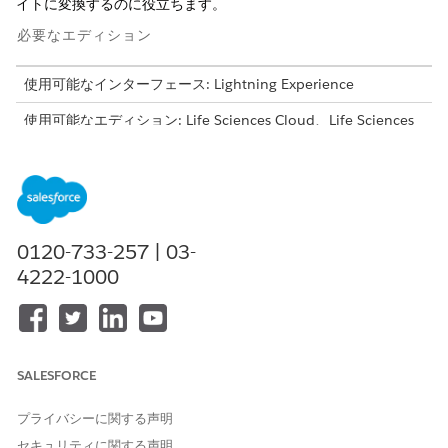
イトに変換するのに役立ちます。
必要なエディション
使用可能なインターフェース: Lightning Experience
使用可能なエディション: Life Sciences Cloud、Life Sciences
Cloud for Customer Engagement、Agentforce for
LifeSciences Cloud、Einstein GPTプロンプトビルダー、
Einstein GPT Platformアドオン ライセンス、Life Sciences
Customer Engagement管理パッケージが付属するEnterprise
EditionおよびUnlimited Edition。
0120-733-257 | 03-
必要なユーザー権限
4222-1000
ブリーフィングを設定および
ライフサイエンス商業管理者
設定する
[設定] の [クイック検索] ボックスで、[
Life Sciences for
SALESFORCE
Customer Engagement Setup
] を見つけて選択します。
[設定] ページで、[ブリーフィングを設定] セクションに移動し
プライバシーに関する声明
ます。
ユーザーがパーソナライズされた音声ブリーフィングを設定し
セキュリティに関する声明