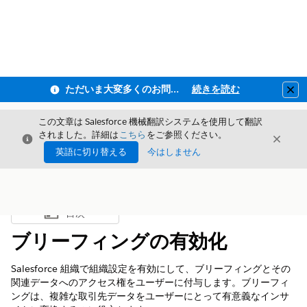
ただいま大変多くのお問い合わせをいただいており、ご連絡までにお時間を頂戴しております
続きを読む
Clo
この文章は Salesforce 機械翻訳システムを使用して翻訳
されました。詳細は
こちら
をご参照ください。
閉じる
閉じ
閉じる
英語に切り替える
今はしません
目次
目次を表示
ブリーフィングの有効化
Salesforce 組織で組織設定を有効にして、ブリーフィングとその
関連データへのアクセス権をユーザーに付与します。ブリーフィ
ングは、複雑な取引先データをユーザーにとって有意義なインサ