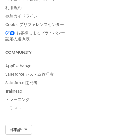
てアクセスできるようにするには、
ブリーフィング
を有効にし
利用規約
ます。
参加ガイドライン:
Cookie プリファレンスセンター
お客様によるプライバシー
この記事で問題は解決されましたか?
設定の選択肢
ご意見をお待ちしております。
COMMUNITY
はい
いいえ
AppExchange
Salesforce システム管理者
Salesforce 開発者
Trailhead
トレーニング
トラスト
Select Org
日本語