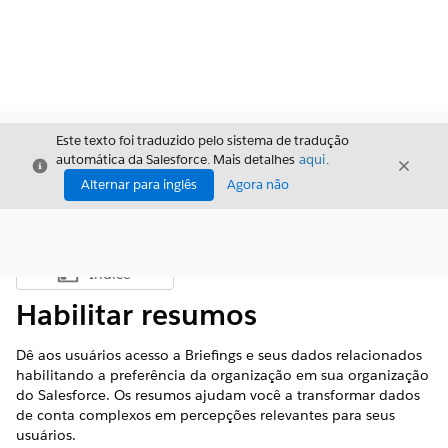
Este texto foi traduzido pelo sistema de tradução
automática da Salesforce. Mais detalhes
aqui
.
Fechar
Fecha
Fechar
Alternar para inglês
Agora não
Índice
Mostrar índice
Habilitar resumos
Dê aos usuários acesso a Briefings e seus dados relacionados
habilitando a preferência da organização em sua organização
do Salesforce. Os resumos ajudam você a transformar dados
de conta complexos em percepções relevantes para seus
usuários.