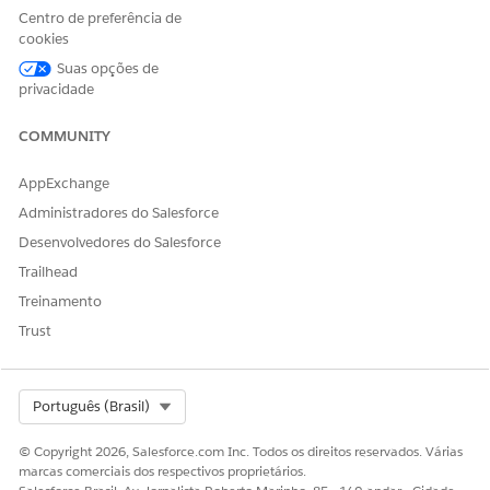
apresentações de áudio personalizadas, ative
Briefings
.
Centro de preferência de
cookies
Suas opções de
privacidade
ESTE ARTIGO RESOLVEU SEU PROBLEMA?
Diga-nos para podermos melhorar!
COMMUNITY
Sim
Não
AppExchange
Administradores do Salesforce
Desenvolvedores do Salesforce
Trailhead
Treinamento
Trust
Select Org
Português (Brasil)
© Copyright 2026, Salesforce.com Inc. Todos os direitos reservados. Várias
marcas comerciais dos respectivos proprietários.