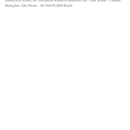
Salesforce Brasil, Av. Jornalista Roberto Marinho, 85 - 14º andar - Cidade
Monções, São Paulo - SP, 04575-000 Brasil