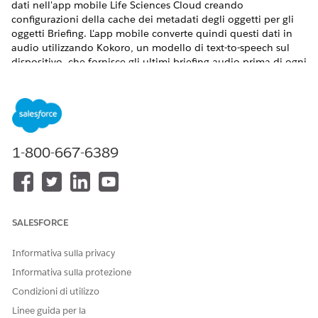
dati nell'app mobile Life Sciences Cloud creando
configurazioni della cache dei metadati degli oggetti per gli
oggetti Briefing. L'app mobile converte quindi questi dati in
audio utilizzando Kokoro, un modello di text-to-speech sul
dispositivo, che fornisce gli ultimi briefing audio prima di ogni
visita pianificata.
VERSIONI (EDITION) RICHIESTE
Disponibile nelle versioni: Lightning Experience
1-800-667-6389
Disponibile in: Enterprise Edition e Unlimited Edition con
licenze Life Sciences Cloud, Life Sciences Cloud per
Customer Engagement, Agentforce per LifeSciences Cloud,
Generatore di prompt Einstein GPT e Einstein GPT Platform
Add-on e il pacchetto gestito Life Sciences Customer
Engagement.
SALESFORCE
Utilizzare l'impostazione guidata per configurare Briefing per
Informativa sulla privacy
gli utenti. L'impostazione guidata, disponibile
Informativa sulla protezione
nell'impostazione di Scienze della vita per Customer
Condizioni di utilizzo
Engagement nell'organizzazione Salesforce, guida l'utente nei
passaggi di impostazione.
Linee guida per la