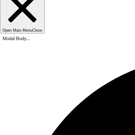
Open Main Menu
Close
Modal Body...