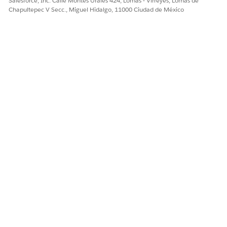
Salesforce, Inc. Calle Montes Urales 424, Lomas - Virreyes, Lomas de
Chapultepec V Secc., Miguel Hidalgo, 11000 Ciudad de México
Las sesiones informativas de audio diarias solo se
NOTA
generan para los perfiles asignados.
¿RESOLVIÓ ESTE ARTÍCULO SU PROBLEMA?
¡Háganos saber cómo podemos mejorar!
Sí
No