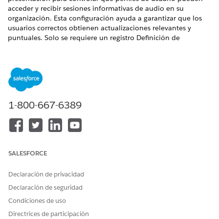
acceder y recibir sesiones informativas de audio en su
organización. Esta configuración ayuda a garantizar que los
usuarios correctos obtienen actualizaciones relevantes y
puntuales. Solo se requiere un registro Definición de
contenido de presentación para Reuniones informativas.
EDICIONES NECESARIAS
Disponible en: Lightning Experience
1-800-667-6389
Disponible en: Enterprise Edition y Unlimited Edition con
licencias complementarias de Life Sciences Cloud, Life
Sciences Cloud para Customer Engagement, Agentforce
para LifeSciences Cloud, Generador de solicitudes Einstein
GPT y Plataforma Einstein GPT, y el paquete gestionado
Participación de clientes de Life Sciences.
SALESFORCE
PERMISOS DE USUARIO NECESARIOS
Declaración de privacidad
Declaración de seguridad
Para configurar y configurar
Administrador comercial de
Briefings:
Ciencias de la vida
Condiciones de uso
Directrices de participación
Desde Configuración, en el cuadro Búsqueda rápida,