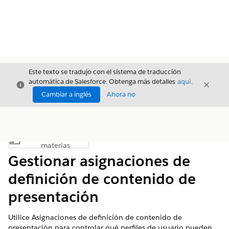
Este texto se tradujo con el sistema de traducción
automática de Salesforce. Obtenga más detalles
aquí
.
Cerrar
Cerrar
Cerrar
Cambiar a inglés
Ahora no
Índice de
Mostrar índice de materias
materias
Gestionar asignaciones de
definición de contenido de
presentación
Utilice Asignaciones de definición de contenido de
presentación para controlar qué perfiles de usuario pueden