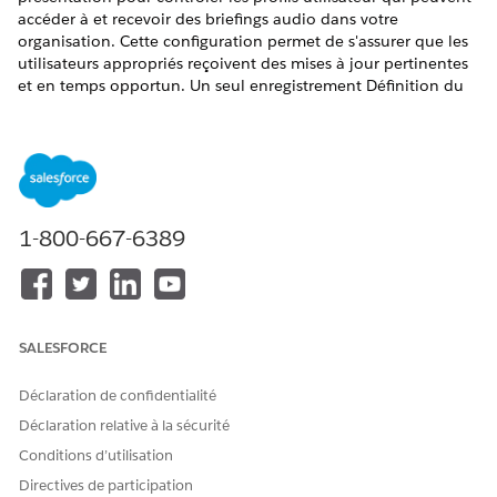
accéder à et recevoir des briefings audio dans votre
organisation. Cette configuration permet de s'assurer que les
utilisateurs appropriés reçoivent des mises à jour pertinentes
et en temps opportun. Un seul enregistrement Définition du
contenu de la présentation est requis pour les Briefings.
ÉDITIONS REQUISES
Disponible avec : Lightning Experience
1-800-667-6389
Disponible avec : les éditions Enterprise et Unlimited avec
les licences Life Sciences Cloud, Life Sciences Cloud pour
Customer Engagement, Agentforce pour LifeSciences
Cloud, Générateur de répliques Einstein GPT et les licences
complémentaires Einstein GPT Platform, et le package géré
Life Sciences Customer Engagement.
SALESFORCE
AUTORISATIONS UTILISATEUR REQUISES
Déclaration de confidentialité
Déclaration relative à la sécurité
Pour configurer Briefings :
Administrateur commercial
des sciences de la vie
Conditions d’utilisation
Directives de participation
Dans Configuration, recherchez et sélectionnez
Sciences