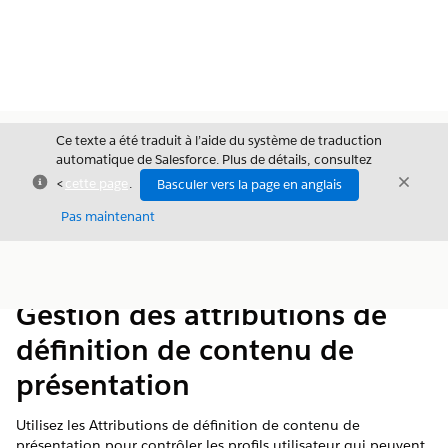
Ce texte a été traduit à l’aide du système de traduction
automatique de Salesforce. Plus de détails, consultez
Fermer
Ferme
<
cette page
.
Basculer vers la page en anglais
Fermer
Pas maintenant
Table des
Afficher la table des matières
matières
Gestion des attributions de
définition de contenu de
présentation
Utilisez les Attributions de définition de contenu de
présentation pour contrôler les profils utilisateur qui peuvent