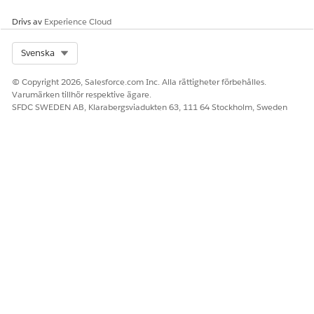
Drivs av
Experience Cloud
Dagliga ljudgenomgångar skapas endast
ANTECKNING
Select Org
Svenska
för de tilldelade profilerna.
© Copyright 2026, Salesforce.com Inc. Alla rättigheter förbehålles.
Varumärken tillhör respektive ägare.
SFDC SWEDEN AB, Klarabergsviadukten 63, 111 64 Stockholm, Sweden
LÖSTE DENNA ARTIKEL DITT PROBLEM?
Berätta för oss vad vi kan förbättra!
Ja
Nej