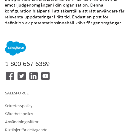
emot ljudgenomgångar i din organisation. Denna
konfiguration hjälper till att säkerställa att rätt användare får
relevanta uppdateringar i rätt tid. Endast en post för
definition av presentationsinnehåll krävs för genomgångar.
VERSIONER SOM KRÄVS
Tillgängliga i: Lightning Experience
Tillgängliga i: Enterprise och Unlimited Editions med
tilläggslicenserna Life Sciences Cloud, Life Sciences Cloud
1-800-667-6389
för kundengagemang, Agentforce för LifeSciences Cloud,
Einstein GPT Promptbyggare och Einstein GPT Platform,
och det hanterade paketet Life Sciences Customer
Engagement.
SALESFORCE
ANVÄNDARBEHÖRIGHETER SOM KRÄVS
Sekretesspolicy
Konfigurera och konfigurera
Kommersiell admin för
genomgångar:
biovetenskap
Säkerhetspolicy
Användningsvillkor
Sök fram och öppna
Inställningar för Life Sciences för
Riktlinjer för deltagande
kundengagemang i rutan Snabbsökning i Inställningar.