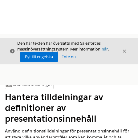
Den här texten har översatts med Salesforces
maskinöversättningssystem. Mer information
här
.
Stäng
Stäng
Stäng
Byt till engelska
Inte nu
Innehållsförteckningar
Visa innehållsförteckning
Hantera tilldelningar av
definitioner av
presentationsinnehåll
Använd definitionstilldelningar för presentationsinnehåll för
att styra vilka användarprofiler som kan komma åt och ta