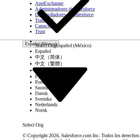
AppExchange
Administradores de Salesforce
Desarrolladores de Salesforce
Trailhead
Capacitación
Trust
Español (México)
Select Org
Español (México)
Español
中文（简体）
中文（繁體）
Asignación de definición de
Configuración
한국어
contenido de presentación
Русский
Definición de contenido de
Configuración
Português (Brasil)
presentación
Suomi
Dansk
Svenska
Nederlands
Nota
Después de crear estas configuraciones,
genere un
Norsk
que los usuarios puedan acceder a sus sesiones informat
aplicación móvil acceda a las definiciones de metadato
Select Org
Consulte también:
© Copyright 2026, Salesforce.com Inc. Todos los derechos r