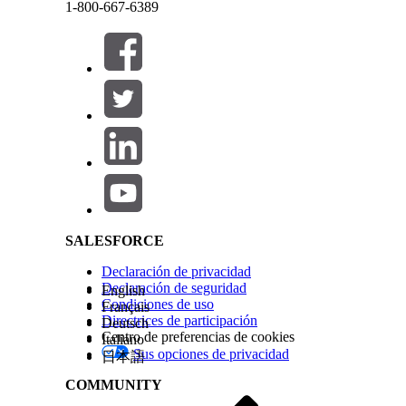
1-800-667-6389
informativas a través del reproductor de audio inte
siguiente sincronización cuando hay nuevos archiv
Cada archivo de audio tiene una fecha de finalizaci
Cerrar
Cerrar
configuración de caché de metadatos de objeto pa
Configure la caché de metadatos de objetos para e
Salesforce Help | Article
Objeto
Tip
Contenido de presentación
Datos
SALESFORCE
Declaración de privacidad
Declaración de seguridad
English
Condiciones de uso
Français
Directrices de participación
Deutsch
Centro de preferencias de cookies
Italiano
Resumen de uso de contenido
Datos
Sus opciones de privacidad
日本語
de presentación
COMMUNITY