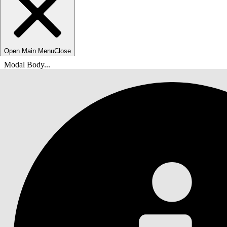
Open Main Menu
Close
Modal Body...
Usted está aquí:
Ayuda de Salesforce
Documentos
Agentforce Life Sciences