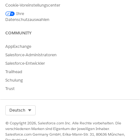
ODER
Cookie-Voreinstellungscenter
Ihre
Wichtige Accountverwaltung
Datenschutzauswahlen
für Biowissenschaften
ODER
COMMUNITY
Life Sciences Field Medical
AppExchange
Aufforderungsvorlagen-
Aufforderungsvorlagenbenu
Manager
tzer
Salesforce-Administratoren
Salesforce-Entwickler
Zugreifen auf Customer
Zugreifen auf Customer
Engagement Agentforce für
Engagement Agentforce für
Trailhead
Biowissenschaften
Biowissenschaften
Schulung
Trust
Weitere Informationen zu Berechtigungssatzzuweisungen
finden Sie unter
Verwalten von
Berechtigungssatzzuweisungen
.
Select Org
Deutsch
Geben Sie unter "Setup" im Feld "Schnellsuche" den Text
ein und wählen Sie dann
Berechtigungssätze
© Copyright 2026, Salesforce.com Inc. Alle Rechte vorbehalten. Die
Berechtigungssätze
aus.
verschiedenen Marken sind Eigentum der jeweiligen Inhaber.
Sie können auch über den geführten Flow "Setup für Life
Salesforce.com Germany GmbH, Erika-Mann-Str. 31, 80636 München,
Sciences für Kundenengagement" in Ihrer Salesforce-
Deutschland