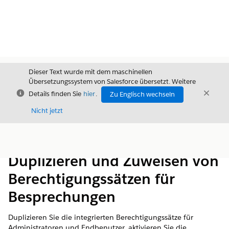
Dieser Text wurde mit dem maschinellen
Übersetzungssystem von Salesforce übersetzt. Weitere
Schließen
Schli
Details finden Sie
hier
.
Zu Englisch wechseln
Schließ
Nicht jetzt
Inhalt
Inhalt anzeigen
Duplizieren und Zuweisen von
Berechtigungssätzen für
Besprechungen
Duplizieren Sie die integrierten Berechtigungssätze für
Administratoren und Endbenutzer, aktivieren Sie die