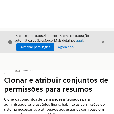
Este texto foi traduzido pelo sistema de tradução
automática da Salesforce. Mais detalhes
aqui
.
Fechar
Fecha
Fechar
Alternar para inglês
Agora não
Índice
Mostrar índice
Clonar e atribuir conjuntos de
permissões para resumos
Clone os conjuntos de permissões integrados para
administradores e usuários finais, habilite as permissões do
sistema necessárias e atribua-os aos usuários com base em