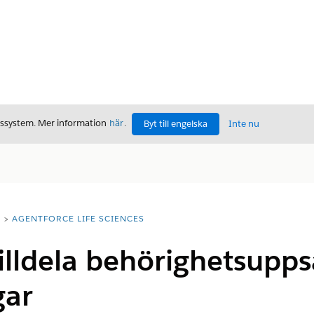
gssystem. Mer information
här
.
Byt till engelska
Inte nu
T
AGENTFORCE LIFE SCIENCES
illdela behörighetsupps
ar