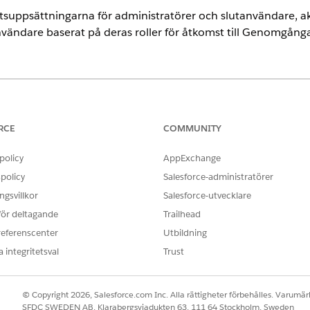
suppsättningarna för administratörer och slutanvändare, a
användare baserat på deras roller för åtkomst till Genomgånga
ence
Unlimited Editions med tilläggslicenserna Life Sciences Cloud, Life
ud, Einstein GPT Promptbyggare och Einstein GPT Platform, och det
RCE
COMMUNITY
policy
AppExchange
suppsättningar:
policy
Salesforce-administratörer
gsvillkor
Salesforce-utvecklare
ANVÄNDARE
 för deltagande
Trailhead
Health Cloud Starter
referenscenter
Utbildning
nskap
Fältsäljare för Life Science
 integritetsval
Trust
ELLER
© Copyright 2026, Salesforce.com Inc. Alla rättigheter förbehålles. Varumärk
Hantering av nyckelkonton
SFDC SWEDEN AB, Klarabergsviadukten 63, 111 64 Stockholm, Sweden