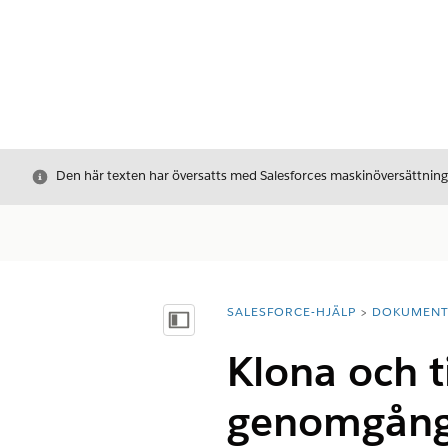
Stäng
Den här texten har översatts med Salesforces maskinöversättnin
SALESFORCE-HJÄLP
DOKUMEN
Du är här:
Visa innehållsförteckning
Klona och t
genomgång