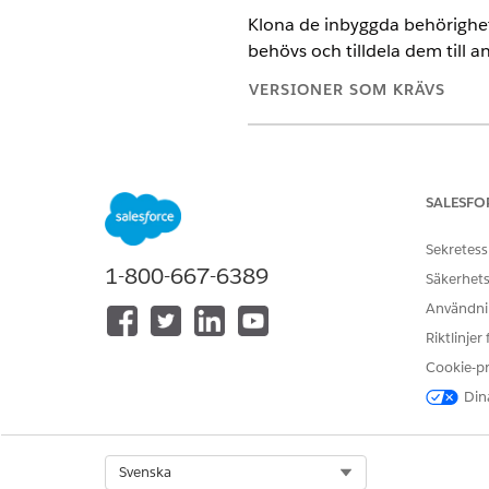
Klona de inbyggda behörighet
behövs och tilldela dem till 
VERSIONER SOM KRÄVS
Tillgängliga i: Lightning Experi
Tillgängliga i: Enterprise och 
Agentforce för LifeSciences Clo
SALESFO
Customer Engagement.
Sekretess
Här är listan över behörighet
1-800-667-6389
Säkerhets
Användnin
ADMIN
Riktlinjer
Health Cloud Starter
Cookie-p
Kommersiell admin för biovete
Dina
Select Org
Svenska