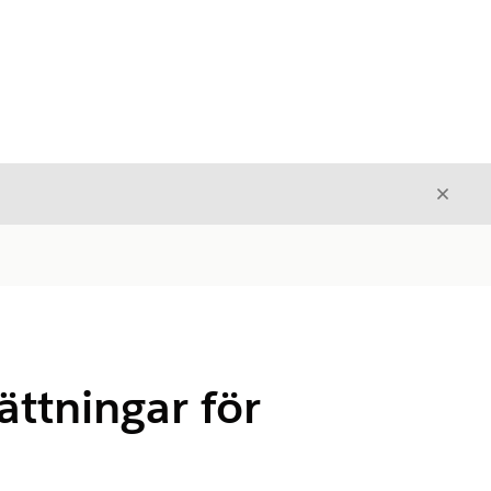
Stäng
Stäng
ättningar för