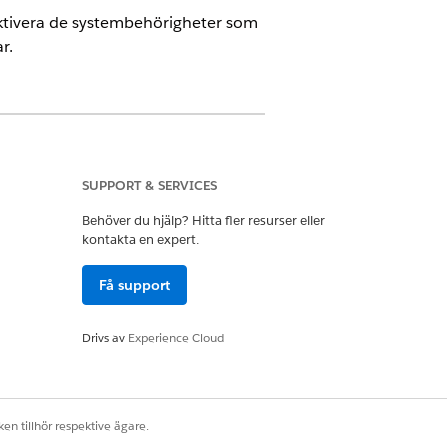
ktivera de systembehörigheter som
r.
 Sciences Cloud för kundengagemang,
 hanterade paketet Life Sciences
SUPPORT & SERVICES
Behöver du hjälp? Hitta fler resurser eller
kontakta en expert.
Få support
Drivs av
Experience Cloud
s
en tillhör respektive ägare.
 inom Life Sciences