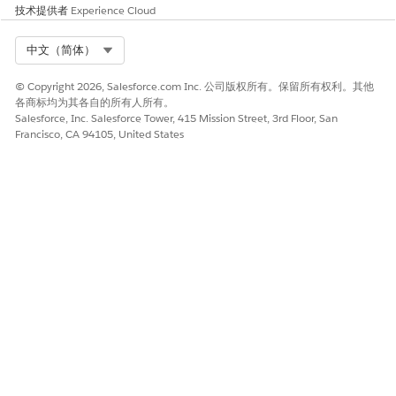
技术提供者
Experience Cloud
从“设置”中，在快速查找框中，输入
，然后选择
“用
“用户”
户”
。
单击要向其分配权限集许可证的用户。
Select Org
中文（简体）
在权限集许可证分配相关列表中，单击
编辑分配
。
根据用户角色，选择要分配的所需权限集。
© Copyright 2026, Salesforce.com Inc. 公司版权所有。保留所有权利。其他
各商标均为其各自的所有人所有。
保存更改。
Salesforce, Inc. Salesforce Tower, 415 Mission Street, 3rd Floor, San
Francisco, CA 94105, United States
本文章是否解决您的问题？
请与我们共享您的想法，以便我们进行改进！
是
否