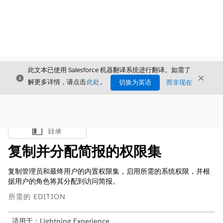
此文本已使用 Salesforce 机器翻译系统进行翻译。如需了
关闭
关闭
关闭
解更多详情，请点击
此处
。
切换为英语
而非现在
目录
显示目录
复制并分配简报的权限集
复制管理员和最终用户的内置权限集，启用所需的系统权限，并根
据用户的角色将其分配到访问简报。
所需的 EDITION
适用于：Lightning Experience