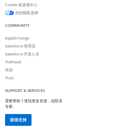
访问生命科学客户参与
访问生命科学客户参与
Cookie 首选项中心
Agentforce
Agentforce
您的隐私选择
要了解有关权限集分配的更多信息，请参阅
管理权限集分配
。
COMMUNITY
从“设置”中，在快速查找框中，输入
，然后选择
“权限
“权限集”
集”
。
AppExchange
您还可以访问设置页面，了解 Salesforce 组织中 Life Sciences
for Customer Engagement 设置指导流的权限。
Salesforce 管理员
复制生命科学商业管理员权限集。
Salesforce 开发人员
输入权限集的新标签和 API 名称，然后单击
保存
。
Trailhead
如有必要，输入描述并保存更改。
培训
单击复制的权限集标签，然后单击
系统权限
，然后单击
编辑
。在
权限集设置页面中，选择
管理简报
，并保存更改。
Trust
同样，复制生命科学现场销售代表权限集。
保存复制的权限集后，单击复制的权限集标签，然后单击
系
SUPPORT & SERVICES
统权限
，然后单击
编辑
。
需要帮助？查找更多资源，或联系
在“权限集设置”页面中，选择
使用简报
。
专家。
如果未启用此系统权限，无论任何其他配置如何，用户都无
法访问 Life Sciences Cloud 移动应用程序中的“简报”图
获得支持
标。
根据用户角色将权限集分配给用户。