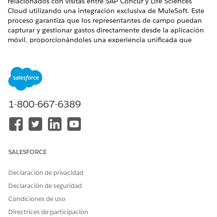
relacionados con visitas entre SAP Concur y Life Sciences
Cloud utilizando una integración exclusiva de MuleSoft. Este
proceso garantiza que los representantes de campo puedan
capturar y gestionar gastos directamente desde la aplicación
móvil, proporcionándoles una experiencia unificada que
mantiene la precisión de los datos.
EDICIONES NECESARIAS
Disponible en: Lightning Experience
1-800-667-6389
Disponible en: Ediciones
Enterprise
y
Unlimited
con
licencia complementaria Life Sciences Cloud, Life Sciences
Cloud para Customer Engagement y el paquete gestionado
Life Sciences Customer Engagement.
Configurar la sincronización de gastos concurrente
SALESFORCE
utilizando la integración integrada de MuleSoft
Integre Salesforce con SAP Concur para sincronizar
Declaración de privacidad
automáticamente registros de gastos de visitas entre las
Declaración de seguridad
aplicaciones. Life Sciences Cloud ofrece una aplicación de
Condiciones de uso
integración preconstruida, Concurrir sincronización de
gastos, que automatiza el flujo de datos de gastos de
Directrices de participación