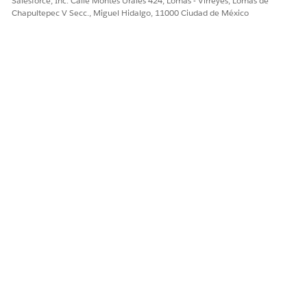
Salesforce, Inc. Calle Montes Urales 424, Lomas - Virreyes, Lomas de
Sí
No
Chapultepec V Secc., Miguel Hidalgo, 11000 Ciudad de México