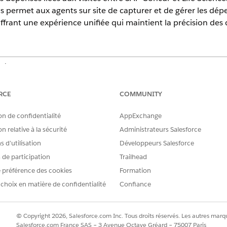
 permet aux agents sur site de capturer et de gérer les dé
offrant une expérience unifiée qui maintient la précision des
erience
terprise
et
Unlimited
avec Life Sciences Cloud, la licence compléme
kage géré Life Sciences Customer Engagement.
RCE
COMMUNITY
 la synchronisation des dépenses en utilisant l'intégration MuleSo
on de confidentialité
AppExchange
ncur pour synchroniser automatiquement les enregistrements de dépe
n relative à la sécurité
Administrateurs Salesforce
 application d'intégration prédéfinie, Concur Expense Sync, qui au
 d’utilisation
Développeurs Salesforce
x commerciaux de gérer de façon transparente les dépenses liées a
ation Concur Expense Sync est déployée en utilisant MuleSoft Direc
s de participation
Trailhead
 la cohérence des données et la conformité des politiques entre les
 préférence des cookies
Formation
 dépenses pour l'intégration Concur
 choix en matière de confidentialité
Confiance
SAP Concur, vérifiez que les données requises sont disponibles et qu
ez-vous que les dépenses sont accessibles depuis une page de visite 
© Copyright 2026, Salesforce.com Inc. Tous droits réservés. Les autres marqu
Salesforce.com France SAS – 3 Avenue Octave Gréard – 75007 Paris