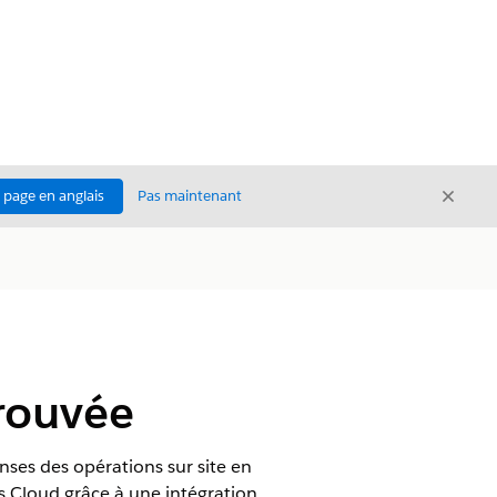
Ferme
a page en anglais
Pas maintenant
Fermer
rouvée
nses des opérations sur site en
s Cloud grâce à une intégration