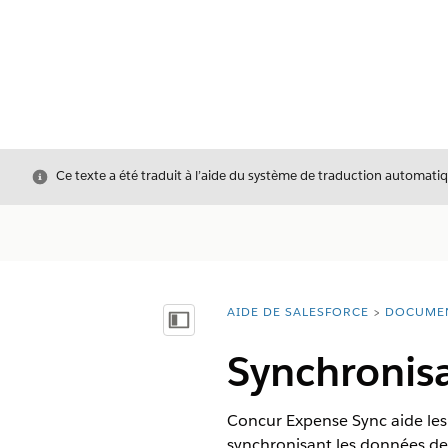
Fermer
Ce texte a été traduit à l’aide du système de traduction automatiq
AIDE DE SALESFORCE
DOCUME
Vous êtes ici :
Afficher la table des matières
Synchronis
Concur Expense Sync aide les 
synchronisant les données des