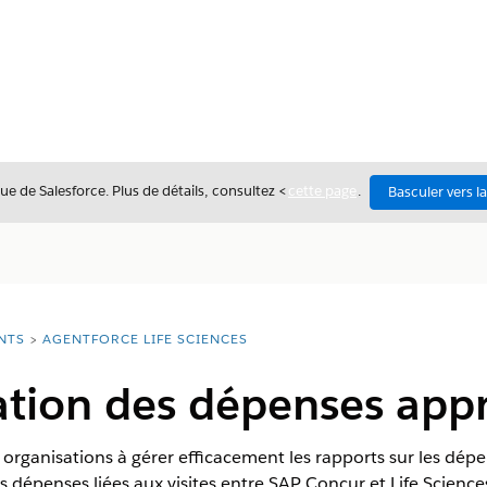
ue de Salesforce. Plus de détails, consultez <
cette page
.
Basculer vers l
NTS
AGENTFORCE LIFE SCIENCES
ation des dépenses app
organisations à gérer efficacement les rapports sur les dépe
 dépenses liées aux visites entre SAP Concur et Life Science