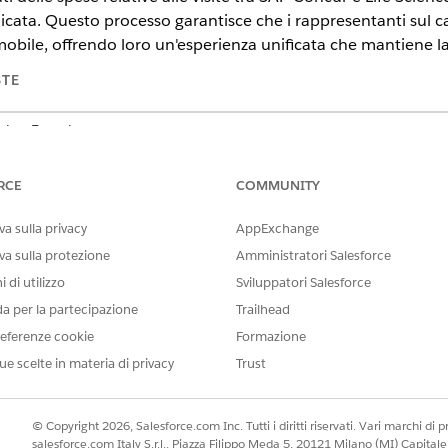
cata. Questo processo garantisce che i rappresentanti sul c
obile, offrendo loro un'esperienza unificata che mantiene la 
STE
tning Experience
prise
Edition e
Unlimited
Edition con licenza aggiuntiva Life Scie
s Customer Engagement.
RCE
COMMUNITY
azione delle spese sostenute utilizzando l'integrazione MuleSoft i
a sulla privacy
AppExchange
oncur per sincronizzare automaticamente i record delle spese di visi
va sulla protezione
Amministratori Salesforce
zione predefinita, Concur Expense Sync, che automatizza il flusso de
 di utilizzo
Sviluppatori Salesforce
ire le spese relative alle visite direttamente dall'app mobile Life 
ando MuleSoft Direct per fornire una sincronizzazione bidirezionale 
da per la partecipazione
Trailhead
trambe le piattaforme.
eferenze cookie
Formazione
delle spese per l'integrazione simultanea
ue scelte in materia di privacy
Trust
con SAP Concur, verificare che i dati richiesti siano disponibili e ch
icurarsi che le spese siano accessibili da una pagina di visita e che 
© Copyright 2026, Salesforce.com Inc. Tutti i diritti riservati. Vari marchi di pro
salesforce.com Italy S.r.l., Piazza Filippo Meda 5, 20121 Milano (MI) Capit