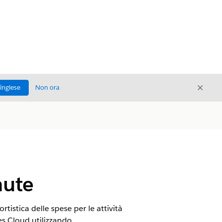
Chiud
'inglese
Non ora
Chiudi
nute
tistica delle spese per le attività
ces Cloud utilizzando