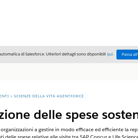
automatica di Salesforce. Ulteriori dettagli sono disponibili
qui
.
Passa all
ENTI
SCIENZE DELLA VITA AGENTFORCE
zione delle spese soste
rganizzazioni a gestire in modo efficace ed efficiente la repor
i delle spese relative alle visite tra SAP Concur e Life Scien