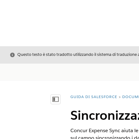
Chiudi
Questo testo è stato tradotto utilizzando il sistema di traduzione 
GUIDA DI SALESFORCE
DOCUM
Ti trovi qui:
Mostra sommario
Sincronizza
Concur Expense Sync aiuta le o
sul campo sincronizzando i dat