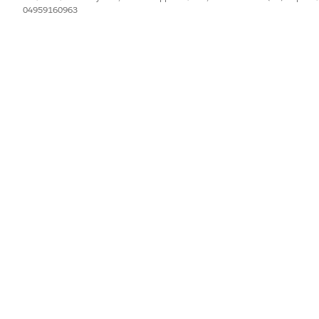
04959160963
IL PROBLEMA?
orare!