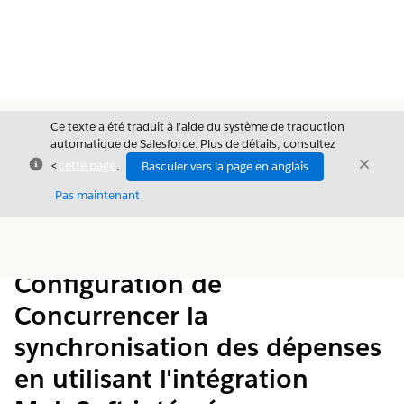
Ce texte a été traduit à l’aide du système de traduction
automatique de Salesforce. Plus de détails, consultez
Fermer
Ferme
<
cette page
.
Basculer vers la page en anglais
Fermer
Pas maintenant
Table des
Afficher la table des matières
matières
Configuration de
Concurrencer la
synchronisation des dépenses
en utilisant l'intégration