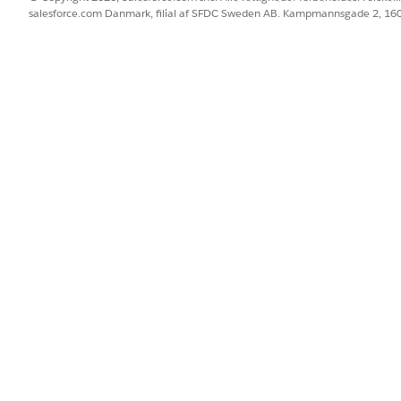
salesforce.com Danmark, filial af SFDC Sweden AB. Kampmannsgade 2, 1
BLEM?
 os!