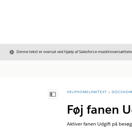
Luk
Denne tekst er oversat ved hjælp af Salesforce-maskinoversættelse
HELPHOMELINKTEXT
DOCSHOM
breadcrumbDescription
Vis indholdsfortegnelse
Føj fanen U
Aktiver fanen Udgift på besøg