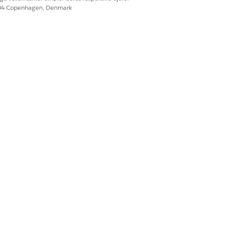
604 Copenhagen, Denmark
Ja
Nej