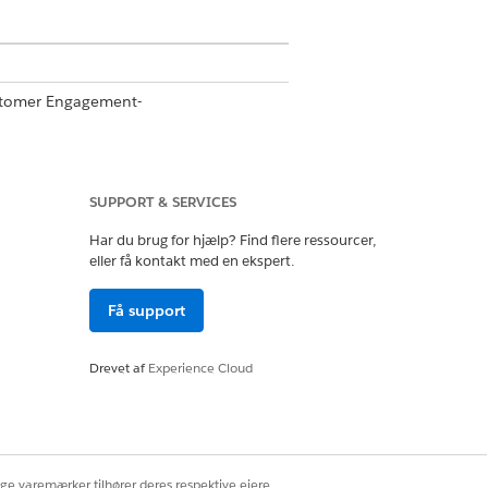
ustomer Engagement-
SUPPORT & SERVICES
Har du brug for hjælp? Find flere ressourcer,
eller få kontakt med en ekspert.
Få support
Drevet af
Experience Cloud
ige varemærker tilhører deres respektive ejere.