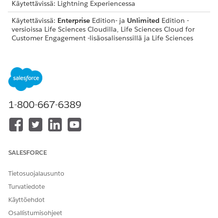
Käytettävissä: Lightning Experiencessa
Käytettävissä:
Enterprise
Edition- ja
Unlimited
Edition -
versioissa Life Sciences Cloudilla, Life Sciences Cloud for
Customer Engagement -lisäosalisenssillä ja Life Sciences
Customer Engagement -hallitulla paketilla.
Etsi ja avaa sovelluskäynnistimestä
Kustannustyypit
.
Napsauta
Uusi
.
Kirjoita kustannustyypin nimi.
Voit halutessasi valita kustannuksen saatavuuden tyypin,
1-800-667-6389
voimaanastumispäivän, voimaanastumispäivän ja
kuvauksen.
Tallenna muutokset.
SALESFORCE
RATKAISIKO TÄMÄ ARTIKKELI ONGELMASI?
Tietosuojalausunto
Anna palautetta, jotta voimme kehittyä!
Turvatiedote
Kyllä
Ei
Käyttöehdot
Osallistumisohjeet