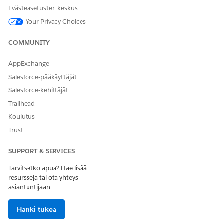
Evästeasetusten keskus
Your Privacy Choices
COMMUNITY
AppExchange
Salesforce-pääkäyttäjät
Salesforce-kehittäjät
Trailhead
Koulutus
Trust
SUPPORT & SERVICES
Tarvitsetko apua? Hae lisää
resursseja tai ota yhteys
asiantuntijaan.
Hanki tukea