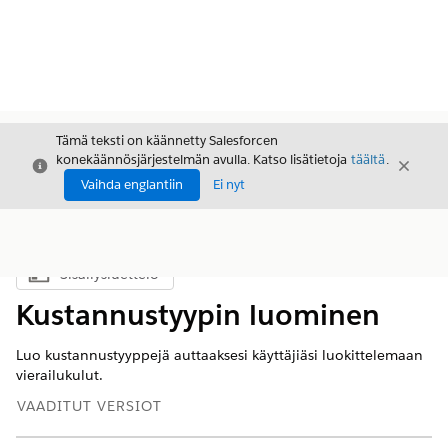
Tämä teksti on käännetty Salesforcen
konekäännösjärjestelmän avulla. Katso lisätietoja
täältä
.
Sulje
Sulje
Sulje
Vaihda englantiin
Ei nyt
Sisällysluettelo
Näytä sisällysluettelo
Kustannustyypin luominen
Luo kustannustyyppejä auttaaksesi käyttäjiäsi luokittelemaan
vierailukulut.
VAADITUT VERSIOT