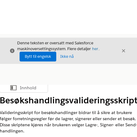
Denne teksten er oversatt med Salesforce
maskinoversettingssystem. Flere detaljer
her
.
Avslutt
Avslut
Avslutt
Bytt til engelsk
Ikke nå
Innhold
Vis innholdsfortegnelse
Besøkshandlingsvalideringsskrip
Valideringsskript for besøkshandlinger bidrar til å sikre at brukere
følger forretningsregler før de lagrer, signerer eller sender et besøk.
Disse skriptene kjøres når brukeren velger Lagre-, Signer- eller Send-
handlingen.