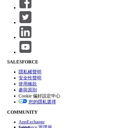
篩選條件： (0)
選取篩選
新增
產品區域
SALESFORCE
功能影響
隱私權聲明
安全性聲明
使用條款
參與原則
Cookie 偏好設定中心
版本
您的隱私選擇
COMMUNITY
AppExchange
Salesforce 管理員
English