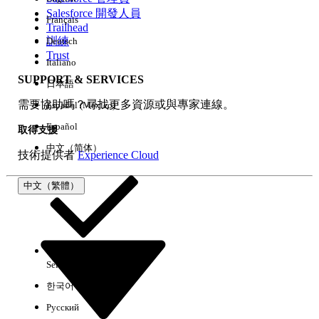
Salesforce 開發人員
Français
經驗
Trailhead
訓練
Deutsch
Trust
Italiano
SUPPORT & SERVICES
日本語
全部清除
完成
需要協助嗎？尋找更多資源或與專家連線。
Español (México)
Español
取得支援
中文（简体）
技術提供者
Experience Cloud
中文（繁體）
Select Org
中文（繁體）
한국어
Русский
沒有結果