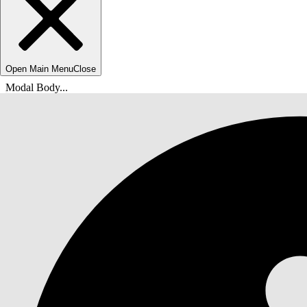
Open Main Menu
Close
Modal Body...
Вы находитесь здесь:
Справка Salesforce
Документы
Agentforce Life Sciences