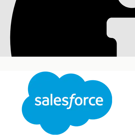
Организации врача
В таких странах, как Япония, отслеживание взаимоде
здравоохранения (ООД) является передовой практико
организации, представляющие взаимосвязь каждого H
действия (посещения, запросы и важные данные) в эт
Требуемые версии
Доступно в версиях: Lightning Experience
Доступно в версиях:
Enterprise
and
Unlimited
Edit
Customer Engagement и управляемым пакетом Lif
Рекомендации по организациям врачей учреждений
При выключении параметра создания организаций вра
создания. Однако, вы можете создать организации вра