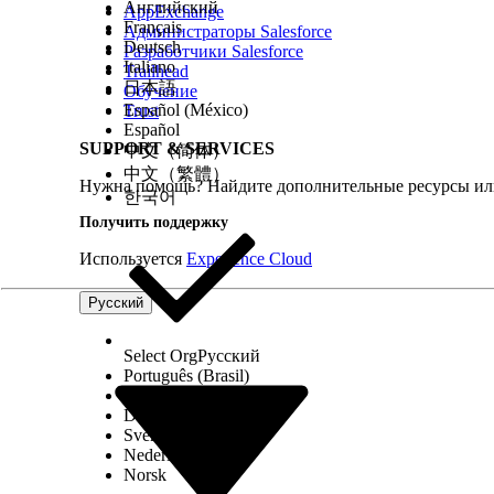
Английский
AppExchange
Français
Администраторы Salesforce
Deutsch
Разработчики Salesforce
Italiano
Trailhead
日本語
Обучение
Español (México)
Trust
Español
SUPPORT & SERVICES
中文（简体）
中文（繁體）
Нужна помощь? Найдите дополнительные ресурсы или
한국어
Получить поддержку
Используется
Experience Cloud
Русский
Select Org
Русский
Português (Brasil)
Suomi
Dansk
Svenska
Nederlands
Norsk