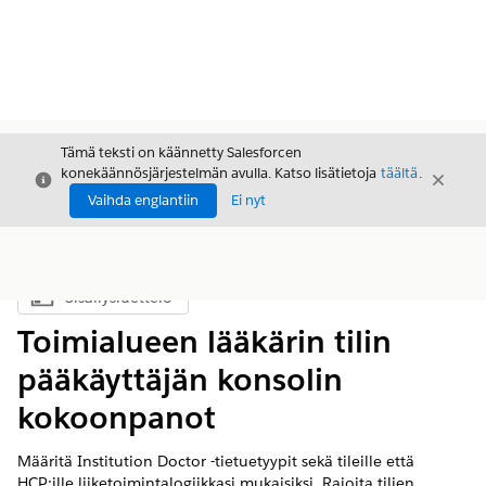
Tämä teksti on käännetty Salesforcen
konekäännösjärjestelmän avulla. Katso lisätietoja
täältä
.
Sulje
Sulje
Sulje
Vaihda englantiin
Ei nyt
Sisällysluettelo
Näytä sisällysluettelo
Toimialueen lääkärin tilin
pääkäyttäjän konsolin
kokoonpanot
Määritä Institution Doctor -tietuetyypit sekä tileille että
HCP:ille liiketoimintalogiikkasi mukaisiksi. Rajoita tilien