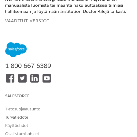
manuaalista luomista tai määritä haku auttaaksesi tiimiäsi
hallitsemaan ja löytämään Institution Doctor -tilejä tarkasti.
VAADITUT VERSIOT
Käytettävissä: Lightning Experiencessa
Käytettävissä:
Enterprise
Edition- ja
Unlimited
Edition -
versioissa Life Sciences Cloudilla, Life Sciences Cloud for
Customer Engagement -lisäosalisenssillä ja Life Sciences
Customer Engagement -hallitulla paketilla.
1-800-667-6389
Institution Doctor -tilien tietuetyyppien määrittäminen
Kartoita Institution Doctor -tilille luomasi tietuetyyppi
tuotteen mukana toimitettuihin Tili- ja Terveydenhuollon
tarjoaja -tietuetyyppeihin käyttääksesi Institution Doctor
SALESFORCE
Accounts -ominaisuutta.
Tietosuojalausunto
Poista toimialueen tohtorin tilien luonti käytöstä
Turvatiedote
Varmista, että Institution Doctor -tilejä ei luoda väärässä
muodossa. Tilien automaattinen luonti noudattaa
Käyttöehdot
organisaatiosi sääntöjä ja datan hallintakäytäntöjä.
Osallistumisohjeet