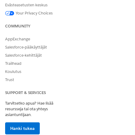
Institution Doctor Account Search -suodattimen
Evästeasetusten keskus
määrittäminen
Your Privacy Choices
HCO-hakutulokset eivät sisällä oletusarvoisesti Institution
Doctor -tiliä, jotta luokittelua ei voi luokitella väärin. Jos
COMMUNITY
haluat auttaa kenttäedustajiasi löytämään Institution
Doctor -tilit tarkasti, lisää hakusuodattimeen Institution
AppExchange
Doctor -tietuetyyppi.
Salesforce-pääkäyttäjät
Toimialueen lääkärin tilin erätyöt
Salesforce-kehittäjät
Erätyöt ovat automatisoituja prosesseja, jotka on
Trailhead
suunniteltu hallitsemaan Institution Doctor -tilejä
tehokkaasti. Varmista, että kaikki Institution Doctor -tilit
Koulutus
ovat käypiä joko käynnistämällä erätyö välittömästi tai
Trust
ajoittamalla se myöhemmin.
SUPPORT & SERVICES
Tarvitsetko apua? Hae lisää
resursseja tai ota yhteys
RATKAISIKO TÄMÄ ARTIKKELI ONGELMASI?
asiantuntijaan.
Anna palautetta, jotta voimme kehittyä!
Hanki tukea
Kyllä
Ei