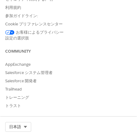
デフォルトでは、誤って分類されないように、HCO 検索結果
利用規約
から機関医取引先が除外されます。フィールド営業担当者が機
参加ガイドライン:
関医の取引先を正確に見つけることができるように、[機関医]
Cookie プリファレンスセンター
レコードタイプを検索条件に追加します。
お客様によるプライバシー
Institution Doctor Account Batch Jobs (機関医取引先一括処
設定の選択肢
理ジョブ)
一括処理は、機関医の取引先を効率的に管理するために設計さ
COMMUNITY
れた自動化プロセスです。一括処理ジョブをすぐにトリガーす
るか、後で実行できるようにスケジュールして、すべての機関
AppExchange
医アカウントが有効になっていることを確認します。
Salesforce システム管理者
Salesforce 開発者
Trailhead
この記事で問題は解決されましたか?
トレーニング
ご意見をお待ちしております。
トラスト
はい
いいえ
Select Org
日本語