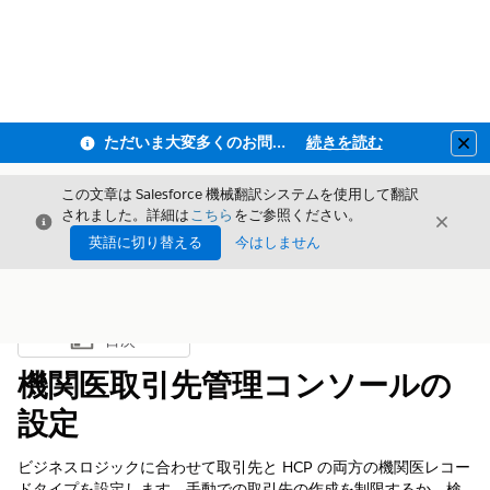
ただいま大変多くのお問い合わせをいただいており、ご連絡までにお時間を頂戴しております
続きを読む
Clo
この文章は Salesforce 機械翻訳システムを使用して翻訳
されました。詳細は
こちら
をご参照ください。
閉じる
閉じ
閉じる
英語に切り替える
今はしません
目次
目次を表示
機関医取引先管理コンソールの
設定
ビジネスロジックに合わせて取引先と HCP の両方の機関医レコー
ドタイプを設定します。手動での取引先の作成を制限するか、検