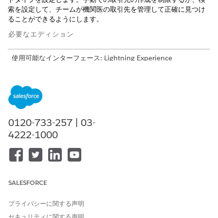
索を設定して、チームが機関医の取引先を管理して正確に見つけ
ることができるようにします。
必要なエディション
使用可能なインターフェース: Lightning Experience
使用可能なエディション: Life Sciences Cloud、Life Sciences
Cloud for Customer Engagementアドオン ライセンス、Life
Sciences Customer Engagement管理パッケージが付属する
Enterprise
Editionおよび
Unlimited
Edition。
0120-733-257 | 03-
機関医取引先レコードタイプの設定
4222-1000
施設医師取引先機能を使用するには、施設医師取引先用に作成
したレコードタイプを、商品に付属する取引先およびヘルスケ
ア提供者レコードタイプに対応付けます。
Institution Doctor Account Creation を無効にする
機関医アカウントが不適切な形式で作成されていないことを確
SALESFORCE
認します。自動取引先作成では、組織ルールとデータガバナン
スポリシーが適用されます。
プライバシーに関する声明
機関医取引先検索条件の設定
セキュリティに関する声明