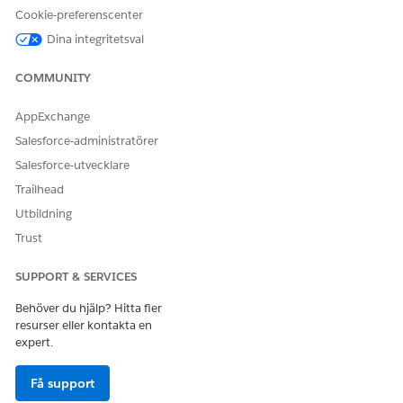
datastyrningspolicyer.
Cookie-preferenscenter
Konfigurera sökfilter för institutionsläkares konto
Dina integritetsval
Som standard utesluter HCO-sökresultat Institution
Doctor-konto för att förhindra felklassificering. För att
COMMUNITY
hjälpa dina fältrepresentanter att korrekt hitta konton för
Institutionsläkare, lägg till posttypen Institutionsläkare i
AppExchange
sökfiltret.
Salesforce-administratörer
Institution Doctor Kontosatsjobb
Salesforce-utvecklare
Batchjobb är automatiserade processer som utformats för
Trailhead
att hantera Institution Doctor-konton effektivt. Se till att
alla Institution Doctor-konton är giltiga genom att
Utbildning
antingen utlösa batchjobbet direkt eller schemalägga det
Trust
för senare.
SUPPORT & SERVICES
Behöver du hjälp? Hitta fler
resurser eller kontakta en
LÖSTE DENNA ARTIKEL DITT PROBLEM?
expert.
Berätta för oss vad vi kan förbättra!
Få support
Ja
Nej