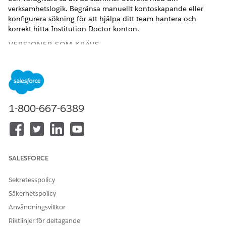
verksamhetslogik. Begränsa manuellt kontoskapande eller
konfigurera sökning för att hjälpa ditt team hantera och
korrekt hitta Institution Doctor-konton.
VERSIONER SOM KRÄVS
Tillgängliga i: Lightning Experience
Tillgängliga i:
Enterprise
och
Unlimited
Editions med
tilläggslicensen Life Sciences Cloud för kundengagemang
och det hanterade paketet Life Sciences Kundengagemang.
1-800-667-6389
Konfigurera posttyper för institutionsläkare
För att använda funktionen Konton för institutionsläkare,
mappa den posttyp du har skapat för konton för
institutionsläkare med posttyperna Konto och Vårdgivare
SALESFORCE
som levereras med produkten.
Sekretesspolicy
Stäng av Skapa konto för institutionsläkare
Säkerhetspolicy
Se till att Institution Doctor-konton inte skapas i ett
felaktigt format. Automatiskt skapande av konton
Användningsvillkor
tillämpar dina organisationsregler och
Riktlinjer för deltagande