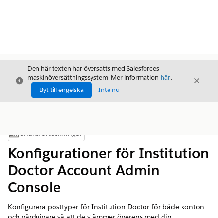
Den här texten har översatts med Salesforces
maskinöversättningssystem. Mer information
här
.
Stäng
Stäng
Stäng
Byt till engelska
Inte nu
Innehållsförteckningar
Visa innehållsförteckning
Konfigurationer för Institution
Doctor Account Admin
Console
Konfigurera posttyper för Institution Doctor för både konton
och vårdgivare så att de stämmer överens med din