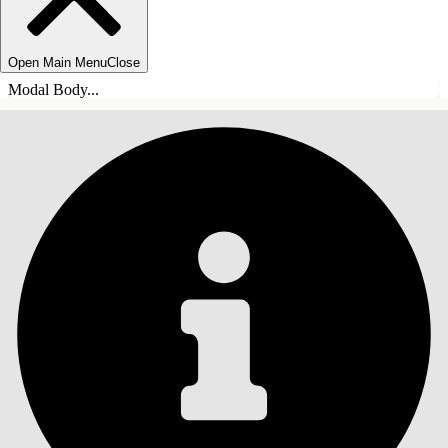
Open Main Menu
Close
Modal Body...
INDHOLD
Søg
Vis indholdsfortegnelse
Indhold