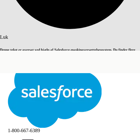
Søg
Luk
Denne tekst er oversat ved hjælp af Salesforce-maskinoversættelsessystem. Du finder flere
Skift til engelsk
Ikke nu
detaljer
her
.
Luk
Luk
1-800-667-6389