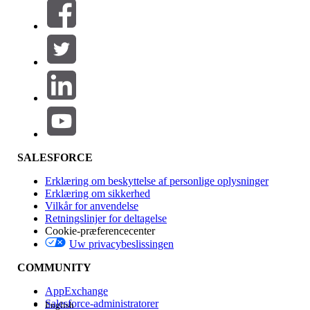
Filtre (0)
VÆLG FILTRE
Tilføj
Produktområde
Funktionspåvirkning
SALESFORCE
Erklæring om beskyttelse af personlige oplysninger
Erklæring om sikkerhed
Vilkår for anvendelse
Retningslinjer for deltagelse
Cookie-præferencecenter
Uw privacybeslissingen
Version
COMMUNITY
AppExchange
Salesforce-administratorer
English