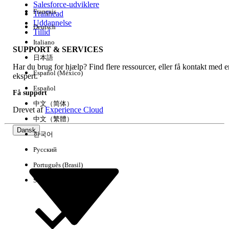
Salesforce-udviklere
Français
Trailhead
Experience
Uddannelse
Deutsch
Tillid
Italiano
SUPPORT & SERVICES
日本語
Har du brug for hjælp? Find flere ressourcer, eller få kontakt med e
Ryd alle
Udført
Español (México)
ekspert.
Español
Få support
中文（简体）
Drevet af
Experience Cloud
中文（繁體）
Dansk
한국어
Русский
Português (Brasil)
Suomi
Ingen resultater