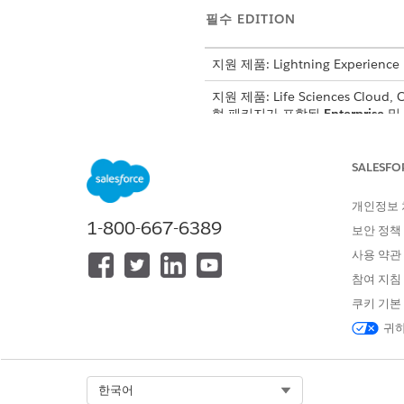
필수 EDITION
지원 제품: Lightning Experience
지원 제품: Life Sciences Cloud,
형 패키지가 포함된
Enterprise
및
계정 관리 섹션의 관리자 콘솔에
SALESFO
을 참조하십시오.
개인정보
작업 이름
1-800-667-6389
보안 정책
만료된 제공자 제휴 프로세스
사용 약관
참여 지침
쿠키 기본
이 기사를 통해 문제를 해결했습니까
귀하
개선을 위한 의견을 보내주세요.
Select Org
한국어