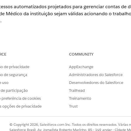
essos automatizados projetados para gerenciar contas de do
de Médico da instituição sejam válidas acionando o trabal
.
ience
RCE
COMMUNITY
se
e
Unlimited
com a licença Life Sciences Cloud, o complemento 
o Engajamento do cliente das ciências da vida.
o de privacidade
AppExchange
lhos no Console do administrador na seção Gerenciamento 
ão de segurança
Administradores do Salesforce
utar ou agendar um trabalho, consulte
Executar trabalhos 
e uso
Desenvolvedores do Salesforce
s de participação
Trailhead
DESCRIÇÃO
 preferência de cookies
Treinamento
r expiradas
Identifica registros de afiliação do provedor expirad
s opções de privacidade
Trust
médico da instituição associados.
© Copyright 2026, Salesforce.com Inc. Todos os direitos reservados. Várias m
Salesforce Brasil, Av. Jornalista Roberto Marinho, 85 - 14º andar - Cidade M