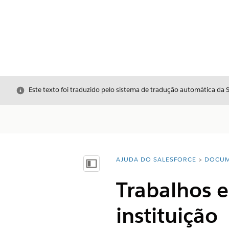
Fechar
Este texto foi traduzido pelo sistema de tradução automática da 
AJUDA DO SALESFORCE
DOCUM
Você está aqui:
Mostrar índice
Trabalhos 
instituição