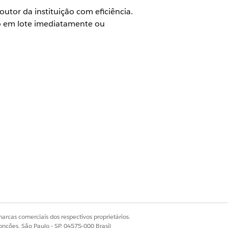
utor da instituição com eficiência.
ho em lote imediatamente ou
Life Sciences Cloud para Engajamento
de conta. Para obter mais
em lote
.
os e desativa os registros de conta do
arcas comerciais dos respectivos proprietários.
onções, São Paulo - SP, 04575-000 Brasil