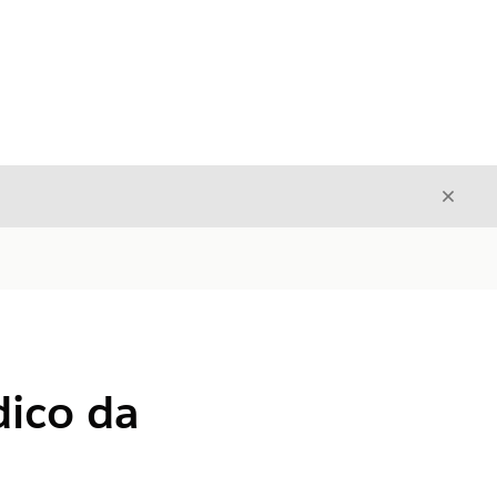
Fecha
Fechar
dico da