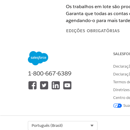
Os trabalhos em lote são proc
Garanta que todas as contas 
agendando-o para mais tarde
EDIÇÕES OBRIGATÓRIAS
Disponível em: Lightning Exper
SALESFO
Disponível em: Edições
Enterpri
do cliente e o pacote gerenciad
Declaraçã
1-800-667-6389
Você pode encontrar os traba
Declaraç
informações sobre como exec
Termos d
Diretrize
NOME DO TRABALHO
Centro de
Processar afiliações de provedo
Sua
Select Org
Português (Brasil)