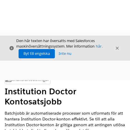
Den här texten har översatts med Salesforces
maskinöversättningssystem. Mer information
här
.
Stäng
Stäng
Stäng
Byt till engelska
Inte nu
Innehållsförteckningar
Visa innehållsförteckning
Institution Doctor
Kontosatsjobb
Batchjobb är automatiserade processer som utformats för att
hantera Institution Doctor-konton effektivt. Se till att alla
Institution Doctor-konton är giltiga genom att antingen utlösa