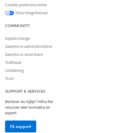
LÖSTE DENNA ARTIKEL DITT PROBLEM?
Cookie-preferenscenter
Berätta för oss vad vi kan förbättra!
Dina integritetsval
Ja
Nej
COMMUNITY
AppExchange
Salesforce-administratörer
Salesforce-utvecklare
Trailhead
Utbildning
Trust
SUPPORT & SERVICES
Behöver du hjälp? Hitta fler
resurser eller kontakta en
expert.
Få support