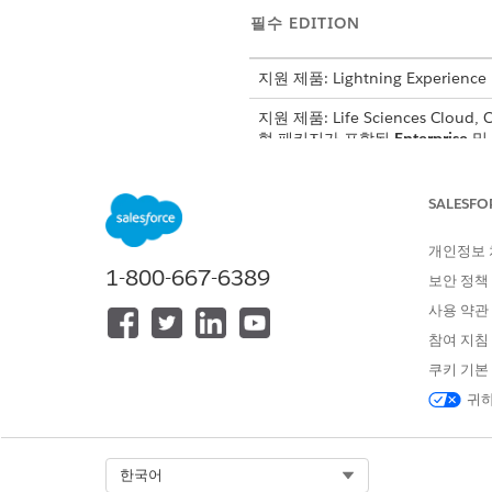
필수 EDITION
지원 제품: Lightning Experience
지원 제품: Life Sciences Cloud,
형 패키지가 포함된
Enterprise
및
SALESFO
기관 의사 계정 레코드 유형 구성:
개인정보
1-800-667-6389
앱 시작 관리자에서
관리자 콘
보안 정책
계정 관리
를 선택한 다음,
insti
사용 약관
기관 의사 계정 및 헬스케어 제
참여 지침
변경 사항을 저장합니다.
쿠키 기본
귀하
구성된 레코드 
노트
Select Org
한국어