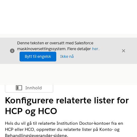
Denne teksten er oversatt med Salesforce
maskinoversettingssystem. Flere detaljer
her
.
Avslutt
Avslut
Avslutt
Bytt til engelsk
Ikke nå
Innhold
Vis innholdsfortegnelse
Konfigurere relaterte lister for
HCP og HCO
Hvis du vil gå til relaterte Institution Doctor-kontoer fra en
HCP eller HCO, oppretter du relaterte lister på Konto- og
Behandlingsleverandør-sidene.