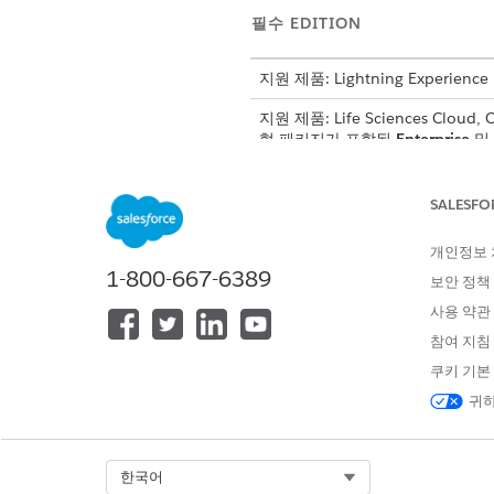
필수 EDITION
지원 제품: Lightning Experience
지원 제품: Life Sciences Cloud,
형 패키지가 포함된
Enterprise
및
SALESFO
기관 의사 계정 레코드 유형 구성:
개인정보
1-800-667-6389
앱 시작 관리자에서
관리자 콘
보안 정책
계정 관리
를 선택한 다음,
계정 
사용 약관
해당 영역 외부에서 Instituti
참여 지침
목록에 추가합니다.
계정 검색 페이지에서 Instituti
쿠키 기본
에 추가합니다.
귀하
변경 사항을 저장합니다.
Select Org
한국어