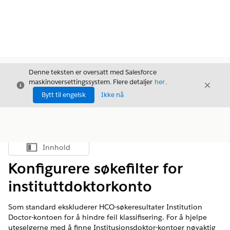
Denne teksten er oversatt med Salesforce
maskinoversettingssystem. Flere detaljer
her
.
Avslutt
Avslut
Avslutt
Bytt til engelsk
Ikke nå
Innhold
Vis innholdsfortegnelse
Konfigurere søkefilter for
instituttdoktorkonto
Som standard ekskluderer HCO-søkeresultater Institution
Doctor-kontoen for å hindre feil klassifisering. For å hjelpe
uteselgerne med å finne Institusjonsdoktor-kontoer nøyaktig