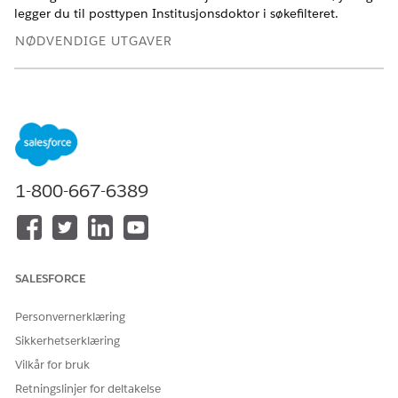
legger du til posttypen Institusjonsdoktor i søkefilteret.
NØDVENDIGE UTGAVER
Tilgjengelig i Lightning Experience
Tilgjengelig i
Enterprise
og
Unlimited
Edition med Life
Sciences Cloud-lisens, Life Sciences Cloud for Customer
Engagement-tillegg og den administrerte pakken Life
Sciences Customer Engagement.
1-800-667-6389
NØDVENDIG BRUKERTILLATELSE
For å konfigurere posttypen
Tillatelsessettet Commercial
Institusjonsdoktorkonto:
Admin Life Science
SALESFORCE
Finn og velg
Administratorkonsoll
fra Appstarter.
Velg
Kontobehandling
, og velg deretter
Preferanser for
Personvernerklæring
kontosøk
.
Sikkerhetserklæring
Hvis du vil tillate søk etter Institution Doctor-kontoer
utenfor deres område, legger du til posttypen Institution
Vilkår for bruk
Doctor i listen
valgte
i Søk etter posttyper utenfor område.
Retningslinjer for deltakelse