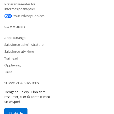
Hvis du vil tillate søk etter Institusjonsdoktor-kontoer fra
Preferansesenter for
kontosøkesiden, legger du til posttypen Institusjonsdoktor
informasjonskapsler
i listen
valgte
i Preferanser for tilleggssøk.
Your Privacy Choices
Lagre endringene.
COMMUNITY
AppExchange
HJALP DENNE ARTIKKELEN MED Å LØSE PROBLEMET DITT?
La oss få vite det slik at vi kan forbedre!
Salesforce-administratorer
Salesforce-utviklere
Ja
Nei
Trailhead
Opplæring
Trust
SUPPORT & SERVICES
Trenger du hjelp? Finn flere
ressurser, eller få kontakt med
en ekspert.
Få støtte