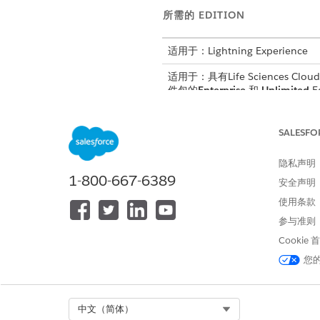
所需的 EDITION
适用于：Lightning Experience
适用于：具有Life Sciences Cloud、
件包的
Enterprise
和
Unlimited
E
SALESFO
配置机构医生客户记录类型：
隐私声明
1-800-667-6389
从应用程序启动程序中，查找并
安全声明
选择
客户管理
，然后选择
客户搜
使用条款
要允许在区域外搜索机构医生客
参与准则
要允许从客户搜索页面搜索机构
保存更改。
Cookie
您
本文章是否解决您的问题？
Select Org
中文（简体）
请与我们共享您的想法，以便我们