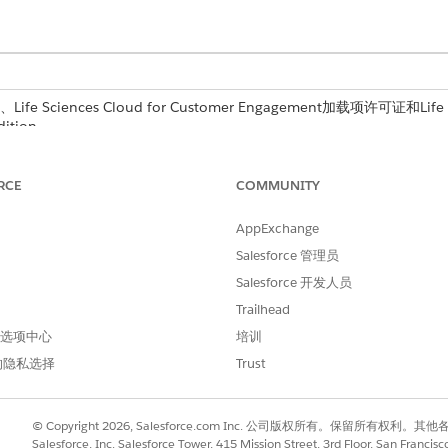
Life Sciences Cloud for Customer Engagement加载项许可证和Life
dition。
所需用户权限
RCE
COMMUNITY
生命科学商业管理员权限集
AppExchange
选择
管理员控制台
。
Salesforce 管理员
索首选项
。
Salesforce 开发人员
户，请在搜索区域外记录类型中，将机构医生记录类型添加到
选定
列表。
Trailhead
医生客户，请在“其他搜索首选项”中，将机构医生记录类型添加到“
选定”
 首选项中心
培训
的隐私选择
Trust
© Copyright 2026, Salesforce.com Inc. 公司版权所有。保留所
进行改进！
Salesforce, Inc. Salesforce Tower, 415 Mission Street, 3rd Floor, San Francis