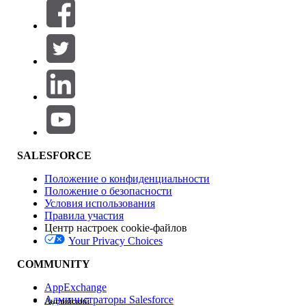
Фильтры (0)
ВЫБРАТЬ ФИЛЬТРЫ
Добавить
Область продуктов
Влияние на функции
SALESFORCE
Положение о конфиденциальности
Положение о безопасности
Условия использования
Правила участия
Центр настроек cookie-файлов
Your Privacy Choices
Версия
COMMUNITY
AppExchange
Администраторы Salesforce
Английский