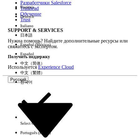
Разработчики Salesforce
Français
Trailhead
Возможности
Обучение
Deutsch
Trust
Italiano
SUPPORT & SERVICES
日本語
Нужна помощь? Найдите дополнительные ресурсы или
Очистить все
Готово
Español (México)
свяжитесь с экспертом.
Español
Получить поддержку
中文（简体）
Используется
Experience Cloud
中文（繁體）
Русский
한국어
Select Org
Русский
Português (Brasil)
Результаты отсутствуют