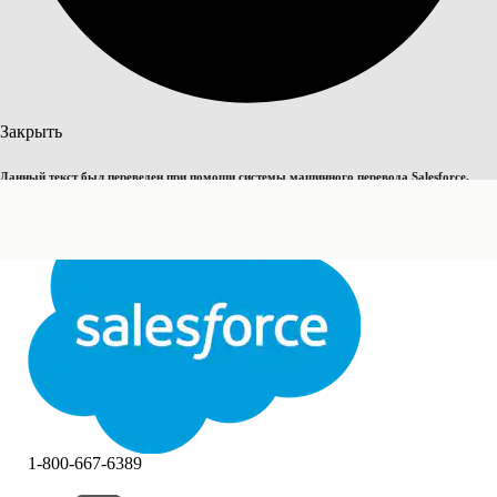
Поиск
Закрыть
Данный текст был переведен при помощи системы машинного перевода Salesforce.
Переключить на английский
Дополнительные сведения см.
здесь
.
Не сейчас
Закрыть
Закрыть
1-800-667-6389